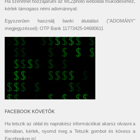
Ha szeretnél hozzájárulni az MLZphoto weboldal működéséhez,
kérlek támogass némi adománnyal:
Egyszerűen használj banki átutalást ("ADOMÁNY"
megjegyzéssel): OTP Bank 11773425-04680611
FACEBOOK KÖVETŐK
Ha tetszik az oldal és naprakész információkat akarsz olvasni a
témában, kérlek, nyomd meg a Tetszik gombot és kövess a
Facebookon
is!