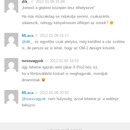
dik_
2012.01.09 15:09
„kereső a géptest közepén lesz elhelyezve”
Ha már műszakilag se indokolja semmi, csakazértis
odateszik, nehogy kényelmesen elférjen az orrunk?
MLaca
2012.01.09 15:17
@dik_
: ez egyelőre csak pletyka, még kerülhet a váz szélére
is, de persze az is lehet, hogy az OM-1 designt követik.
nossvagyok
2012.01.09 19:53
úgy lehetne igazán retró (akár X-Pro2-höz is),
ha a filmtovábbító kiskart is meghagynák, mondjuk
dinamónak
MLaca
2012.01.09 20:02
@nossvagyok
: nem hülyeség, azzal lehetne pl. a redőnyt
felhúzni.