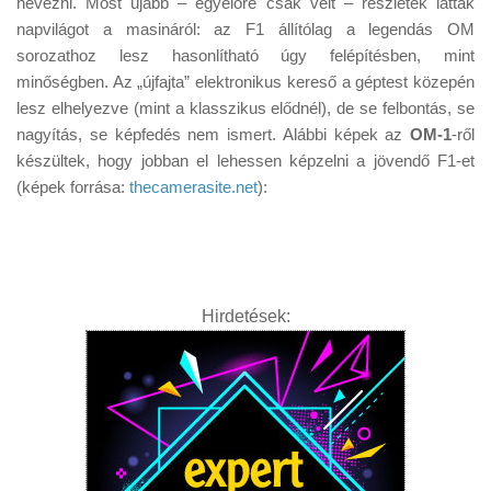
nevezni. Most újabb – egyelőre csak vélt – részletek láttak
Tanácsok
napvilágot a masináról: az F1 állítólag a legendás OM
Érdekességek
sorozathoz lesz hasonlítható úgy felépítésben, mint
minőségben. Az „újfajta” elektronikus kereső a géptest közepén
Helyszíni Riport
lesz elhelyezve (mint a klasszikus elődnél), de se felbontás, se
E-BB
nagyítás, se képfedés nem ismert. Alábbi képek az
OM-1
-ről
készültek, hogy jobban el lehessen képzelni a jövendő F1-et
(képek forrása:
thecamerasite.net
):
Hirdetések: