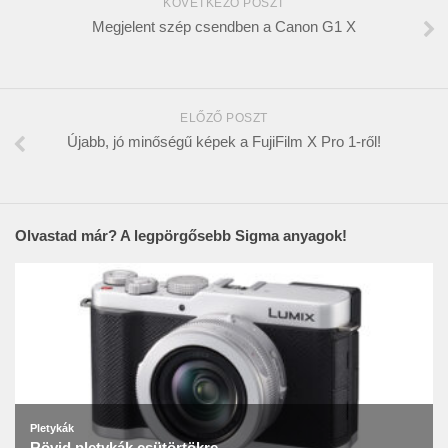
KÖVETKEZŐ POSZT
Megjelent szép csendben a Canon G1 X
ELŐZŐ POSZT
Újabb, jó minőségű képek a FujiFilm X Pro 1-ről!
Olvastad már? A legpörgősebb Sigma anyagok!