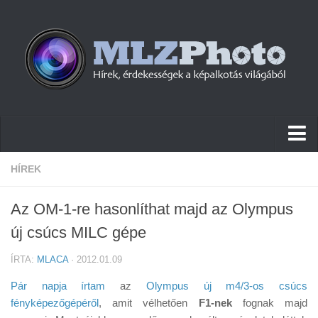
Hírek
HÍREK
Pletykák
Az OM-1-re hasonlíthat majd az Olympus
Cikkek
új csúcs MILC gépe
Szoftver
ÍRTA:
MLACA
· 2012.01.09
Firmware
Pár napja írtam
az
Olympus új m4/3-os csúcs
Tudástár
fényképezőgépéről
, amit vélhetően
F1-nek
fognak majd