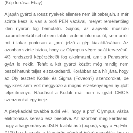
Tanácsok
(Kép forrása: Ebay)
Érdekességek
A japán gyártó a rossz nyelvek ellenére nem ült babérjain, s már
szinte kész is van a profi PEN vázával, melyet remélhetőleg
Helyszíni Riport
idén nyáron fog bemutatni. Sajnos, az alapvető műszaki
E-BB
paraméterekről sehol sem találni érdemi információt, sem arról,
mit i takar pontosan a „pro” jelző a gép kialakításában. Az
azonban szinte biztos, hogy az Olympus végre saját tervezésű,
4/3 rendszerű képérzékelőt fog alkalmazni, amit a Panasonic
gyárt le nekik. Tehát a két gyártó között még mindig nem
beszélhetünk teljes elszakadásról. Korábban az a hír járta, hogy
az Oly tesztelt Kodak és Sigma (Foveon?) szenzorokat, de
egyiknek sem volt meggyőző a magas érzékenységen nyújtott
teljesítménye. Ráadásul a Kodak már nem is gyárt CMOS
szenzorokat egy ideje.
A pletykaoldal továbbá tudni véli, hogy a profi Olympus vázba
elektronikus kereső lesz beépítve. Az azonban még kérdéses,
hogy a hagyományos dSLR kialakítású (púpos), vagy a FujiFilm
X100-hoz hasonló, a távmérős gépeket idéző megoldás lesz-e