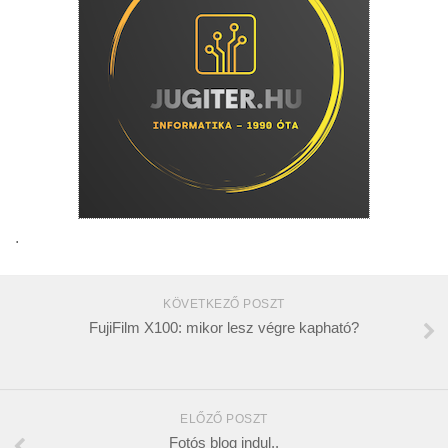
.
KÖVETKEZŐ POSZT
FujiFilm X100: mikor lesz végre kapható?
ELŐZŐ POSZT
Fotós blog indul..