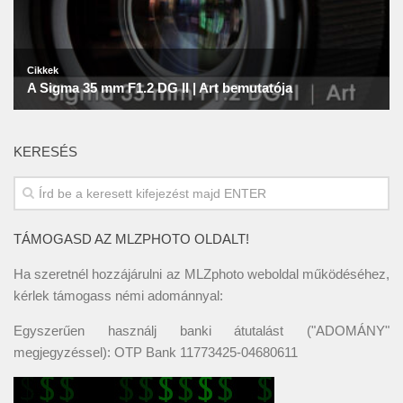
KERESÉS
TÁMOGASD AZ MLZPHOTO OLDALT!
Ha szeretnél hozzájárulni az MLZphoto weboldal működéséhez,
kérlek támogass némi adománnyal:
Egyszerűen használj banki átutalást ("ADOMÁNY"
megjegyzéssel): OTP Bank 11773425-04680611