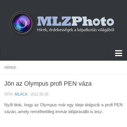
Hírek
HÍREK
Pletykák
Jön az Olympus profi PEN váza
Cikkek
ÍRTA:
MLACA
· 2011.05.05
Szoftver
Nyílt titok, hogy az Olympus már egy ideje dolgozik a profi PEN
Firmware
vázán, amely remélhetőleg immár időjárásálló is lesz.
Tudástár