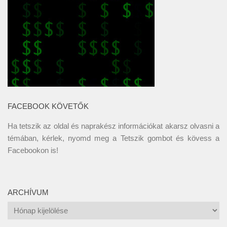
FACEBOOK KÖVETŐK
Ha tetszik az oldal és naprakész információkat akarsz olvasni a
témában, kérlek, nyomd meg a Tetszik gombot és kövess a
Facebookon
is!
ARCHÍVUM
Archívum