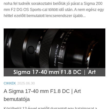
noha fel tudnék sorakoztatni belőlük jó párat a Sigma 200
mm F2 DG OS Sports-cal töltött idő után. A nem egész egy
héttel ezelőtt bemutatott lencserendszer újabb...
CIKKEK
2025.06.30
A Sigma 17-40 mm F1.8 DC | Art
bemutatója
Körülbelül 13 évvel ezelőtt durrantott egy hatalmasat a