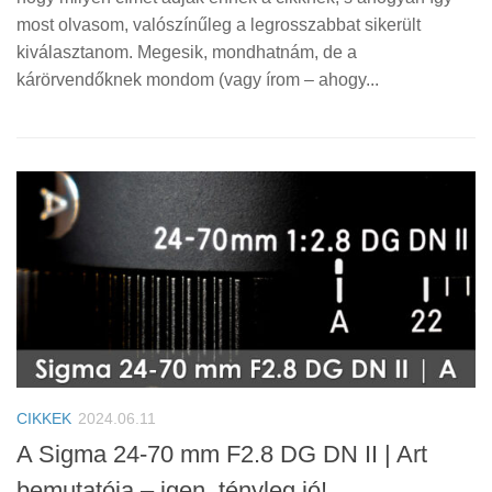
most olvasom, valószínűleg a legrosszabbat sikerült
kiválasztanom. Megesik, mondhatnám, de a
kárörvendőknek mondom (vagy írom – ahogy...
CIKKEK
2024.06.11
A Sigma 24-70 mm F2.8 DG DN II | Art
bemutatója – igen, tényleg jó!