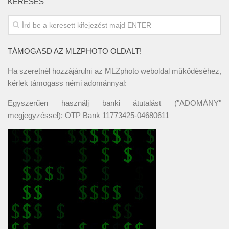
KERESÉS
TÁMOGASD AZ MLZPHOTO OLDALT!
Ha szeretnél hozzájárulni az MLZphoto weboldal működéséhez,
kérlek támogass némi adománnyal:
Egyszerűen használj banki átutalást ("ADOMÁNY"
megjegyzéssel): OTP Bank 11773425-04680611