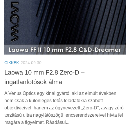
CIKKEK
2024.09.30
Laowa 10 mm F2.8 Zero-D –
ingatlanfotósok álma
A Venus Optics egy kínai gyártó, aki az elmúlt években
nem csak a különleges fotós feladatokra szabott
objektívjeivel, hanem az úgynevezett „Zero-D”, avagy zéró
torzítású ultra nagylátószögű lencserendszereivel hívta fel
magára a figyelmet. Ráadásul...