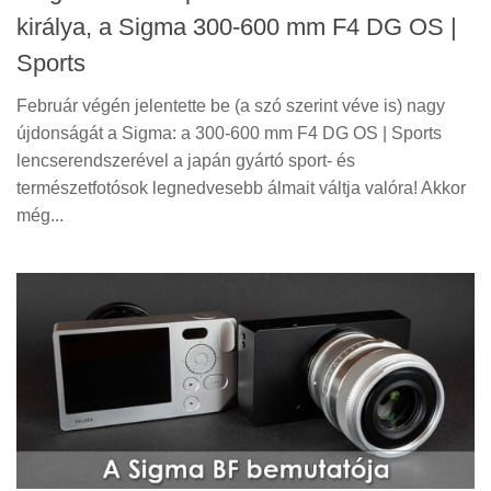
királya, a Sigma 300-600 mm F4 DG OS |
Sports
Február végén jelentette be (a szó szerint véve is) nagy
újdonságát a Sigma: a 300-600 mm F4 DG OS | Sports
lencserendszerével a japán gyártó sport- és
természetfotósok legnedvesebb álmait váltja valóra! Akkor
még...