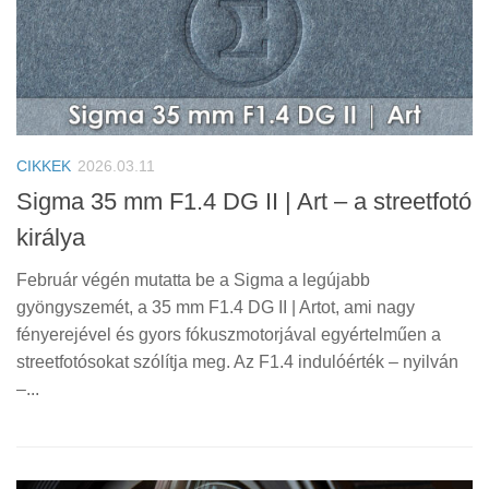
CIKKEK
2026.03.11
Sigma 35 mm F1.4 DG II | Art – a streetfotó
királya
Február végén mutatta be a Sigma a legújabb
gyöngyszemét, a 35 mm F1.4 DG II | Artot, ami nagy
fényerejével és gyors fókuszmotorjával egyértelműen a
streetfotósokat szólítja meg. Az F1.4 indulóérték – nyilván
–...