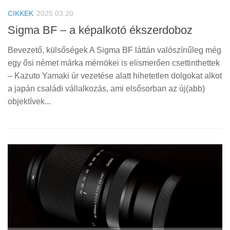
CIKKEK
2025.03.20
Sigma BF – a képalkotó ékszerdoboz
Bevezető, külsőségek A Sigma BF láttán valószínűleg még
egy ősi német márka mérnökei is elismerően csettinthettek
– Kazuto Yamaki úr vezetése alatt hihetetlen dolgokat alkot
a japán családi vállalkozás, ami elsősorban az új(abb)
objektívek...