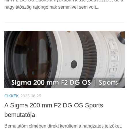
nagylátószög rajongóinak semmivel sem volt...
CIKKEK
2025.08.25
A Sigma 200 mm F2 DG OS Sports
bemutatója
Bemutatóm címében direkt kerültem a hangzatos jelzőket,