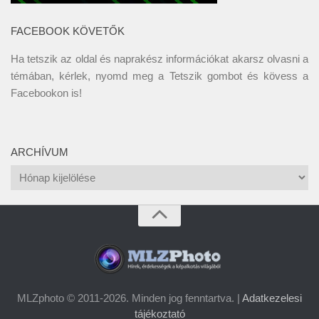
FACEBOOK KÖVETŐK
Ha tetszik az oldal és naprakész információkat akarsz olvasni a
témában, kérlek, nyomd meg a Tetszik gombot és kövess a
Facebookon
is!
ARCHÍVUM
Archívum
MLZphoto © 2011-2026. Minden jog fenntartva. |
Adatkezelesi
tájékoztató