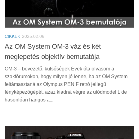
CIKKEK
2025.02.06
Az OM System OM-3 váz és két
meglepetés objektív bemutatója
OM-3 – bevezető, külsőségek Évek óta olvasom a
szakfórumokon, hogy milyen jó lenne, ha az OM System
feltámasztaná az Olympus PEN F retró jellegű
fényképezőgépét, azaz kiadná végre az utódmodellt, de
hasonlóan hangos a...