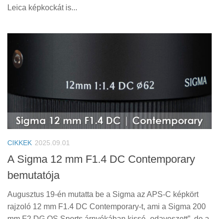
Leica képkockát is...
CIKKEK
2025.09.01
A Sigma 12 mm F1.4 DC Contemporary
bemutatója
Augusztus 19-én mutatta be a Sigma az APS-C képkört
rajzoló 12 mm F1.4 DC Contemporary-t, ami a Sigma 200
mm F2 DG OS Sports árnyékában kissé „odaveszett”, de a