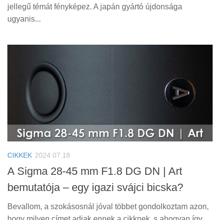
jellegű témát fényképez. A japán gyártó újdonsága
ugyanis...
CIKKEK
2024.07.18
A Sigma 28-45 mm F1.8 DG DN | Art
bemutatója – egy igazi svájci bicska?
Bevallom, a szokásosnál jóval többet gondolkoztam azon,
hogy milyen címet adjak ennek a cikknek, s ahogyan így