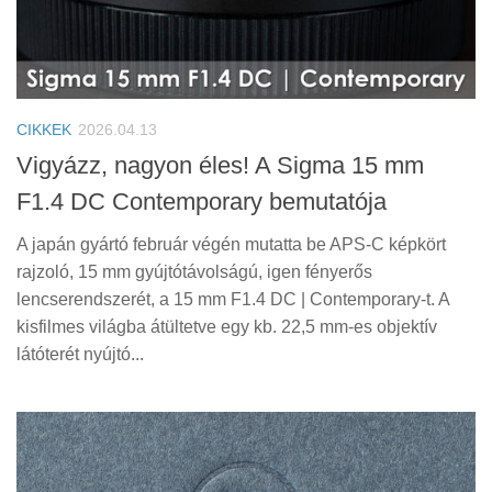
Tanácsok
Érdekességek
Helyszíni Riport
E-BB
CIKKEK
2026.04.13
Vigyázz, nagyon éles! A Sigma 15 mm
F1.4 DC Contemporary bemutatója
A japán gyártó február végén mutatta be APS-C képkört
rajzoló, 15 mm gyújtótávolságú, igen fényerős
lencserendszerét, a 15 mm F1.4 DC | Contemporary-t. A
kisfilmes világba átültetve egy kb. 22,5 mm-es objektív
látóterét nyújtó...