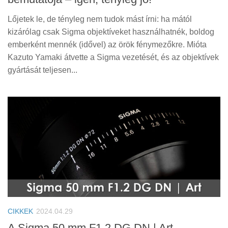
Lőjetek le, de tényleg nem tudok mást írni: ha mától
kizárólag csak Sigma objektíveket használhatnék, boldog
emberként mennék (idővel) az örök fénymezőkre. Mióta
Kazuto Yamaki átvette a Sigma vezetését, és az objektívek
gyártását teljesen...
CIKKEK
2024.04.29
A Sigma 50 mm F1.2 DG DN | Art