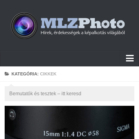
Hírek
KATEGÓRIA:
CIKKEK
Pletykák
Bemutatók és tesztek – itt keresd
Cikkek
Szoftver
Firmware
Tudástár