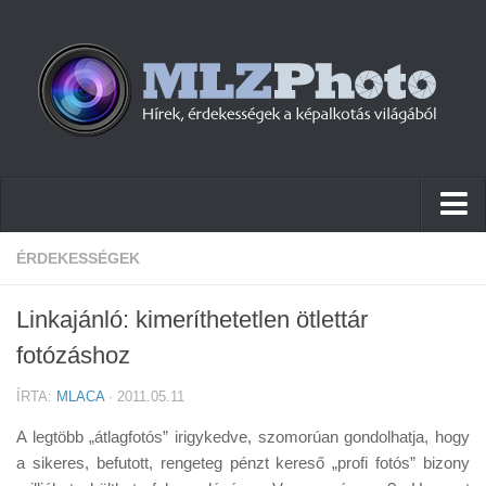
Hírek
ÉRDEKESSÉGEK
Pletykák
Linkajánló: kimeríthetetlen ötlettár
Cikkek
fotózáshoz
Szoftver
ÍRTA:
MLACA
· 2011.05.11
Firmware
A legtöbb „átlagfotós” irigykedve, szomorúan gondolhatja, hogy
Tudástár
a sikeres, befutott, rengeteg pénzt kereső „profi fotós” bizony