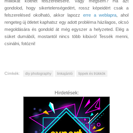
milliókat költhet felszerelésére. Vagy mégsem? Ha azt
Tanácsok
gondolod, hogy sikertelenségedért, rossz képeidért csak a
Érdekességek
felszerelésed okolható, akkor lapozz
erre a weblapra
, ahol
rengeteg új ötletet kaphatsz egy adott probléma házilagos, olcsó
Helyszíni Riport
megoldására és gondold át még egyszer a helyzeted. Elég a
E-BB
süket dumából, mostantól nincs több kibúvó! Tessék menni,
csinálni, fotózni!
Címkék:
diy photography
linkajánló
tippek és trükkök
Hirdetések: