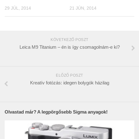
29 JÚL, 2014
21 JÚN, 2014
KÖVETKEZŐ POSZT
Leica M9 Titanium – én is így csomagolnám-e ki?
ELŐZŐ POSZT
Kreatív fotózás: idegen bolygók házilag
Olvastad már? A legpörgősebb Sigma anyagok!