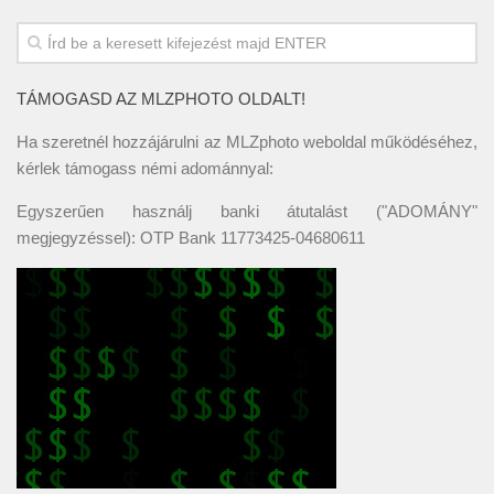
TÁMOGASD AZ MLZPHOTO OLDALT!
Ha szeretnél hozzájárulni az MLZphoto weboldal működéséhez,
kérlek támogass némi adománnyal:
Egyszerűen használj banki átutalást ("ADOMÁNY"
megjegyzéssel): OTP Bank 11773425-04680611