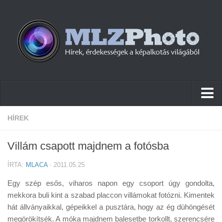
Hírek
HÍREK
Pletykák
Villám csapott majdnem a fotósba
Cikkek
ÍRTA:
MLACA
· 2011.05.25
Szoftver
Egy szép esős, viharos napon egy csoport úgy gondolta,
Firmware
mekkora buli kint a szabad placcon villámokat fotózni. Kimentek
hát állványaikkal, gépeikkel a pusztára, hogy az ég dühöngését
Tudástár
megörökítsék. A móka majdnem balesetbe torkollt, szerencsére