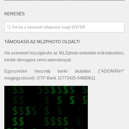
KERESÉS
TÁMOGASD AZ MLZPHOTO OLDALT!
Ha szeretnél hozzájárulni az MLZphoto weboldal működéséhez,
kérlek támogass némi adománnyal:
Egyszerűen használj banki átutalást ("ADOMÁNY"
megjegyzéssel): OTP Bank 11773425-04680611