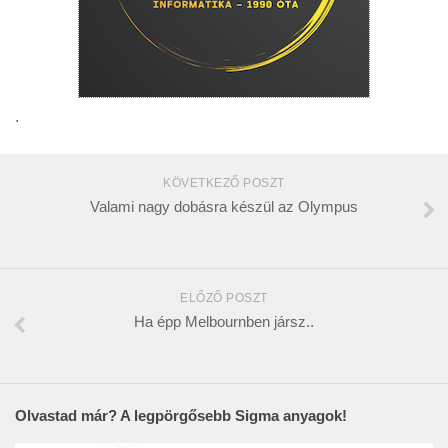
.
KÖVETKEZŐ POSZT
Valami nagy dobásra készül az Olympus
ELŐZŐ POSZT
Ha épp Melbournben jársz..
Olvastad már? A legpörgősebb Sigma anyagok!