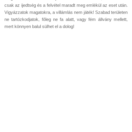
Tanácsok
csak az ijedtség és a felvétel maradt meg emlékül az eset után.
Vigyázzatok magatokra, a villámlás nem játék! Szabad területen
Érdekességek
ne tartózkodjatok, főleg ne fa alatt, vagy fém állvány mellett,
Helyszíni Riport
mert könnyen balul sülhet el a dolog!
E-BB