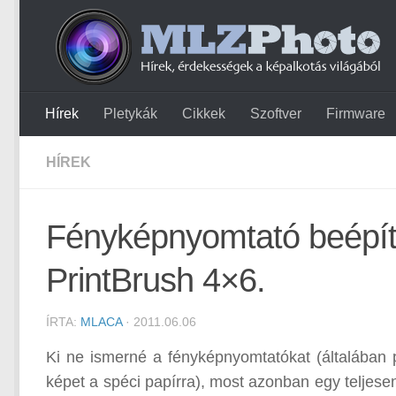
Hírek
Pletykák
Cikkek
Szoftver
Firmware
HÍREK
Fényképnyomtató beépít
PrintBrush 4×6.
ÍRTA:
MLACA
· 2011.06.06
Ki ne ismerné a fényképnyomtatókat (általában p
képet a spéci papírra), most azonban egy teljese