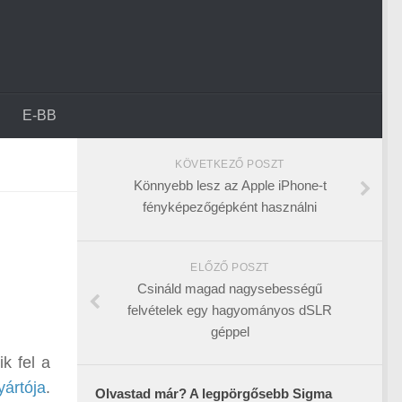
E-BB
KÖVETKEZŐ POSZT
Könnyebb lesz az Apple iPhone-t
fényképezőgépként használni
ELŐZŐ POSZT
Csináld magad nagysebességű
felvételek egy hagyományos dSLR
géppel
k fel a
yártója
.
Olvastad már? A legpörgősebb Sigma