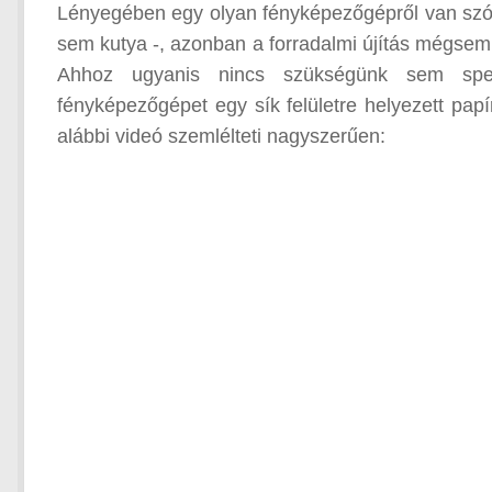
Lényegében egy olyan fényképezőgépről van szó, 
sem kutya -, azonban a forradalmi újítás mégse
Ahhoz ugyanis nincs szükségünk sem spec
fényképezőgépet egy sík felületre helyezett pap
alábbi videó szemlélteti nagyszerűen: