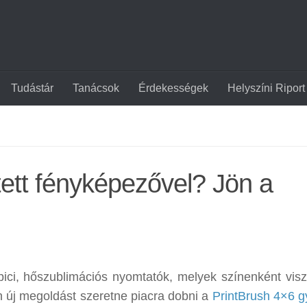
Tudástár
Tanácsok
Érdekességek
Helyszíni Riport
ett fényképezővel? Jön a
ici, hőszublimációs nyomtatók, melyek színenként viszi
n új megoldást szeretne piacra dobni a
PrintBrush 4×6 g