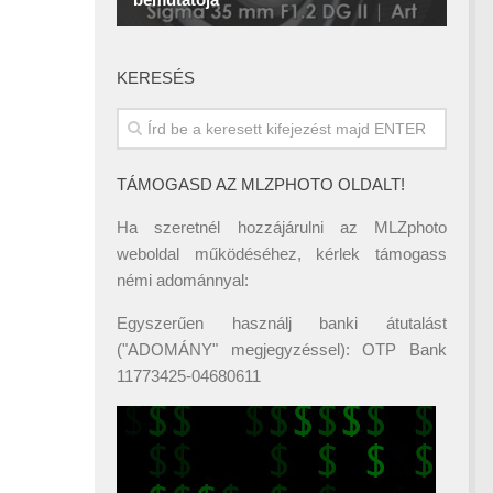
KERESÉS
TÁMOGASD AZ MLZPHOTO OLDALT!
Ha szeretnél hozzájárulni az MLZphoto
weboldal működéséhez, kérlek támogass
némi adománnyal:
Egyszerűen használj banki átutalást
("ADOMÁNY" megjegyzéssel): OTP Bank
11773425-04680611