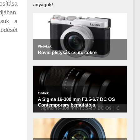
osítása
anyagok!
djában.
ssuk a
ködését