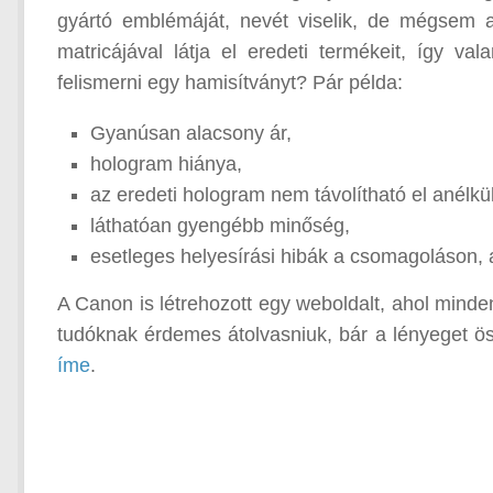
gyártó emblémáját, nevét viselik, de mégsem 
matricájával látja el eredeti termékeit, így v
felismerni egy hamisítványt? Pár példa:
Gyanúsan alacsony ár,
hologram hiánya,
az eredeti hologram nem távolítható el anél
láthatóan gyengébb minőség,
esetleges helyesírási hibák a csomagoláson, 
A Canon is létrehozott egy weboldalt, ahol minde
tudóknak érdemes átolvasniuk, bár a lényeget ö
íme
.