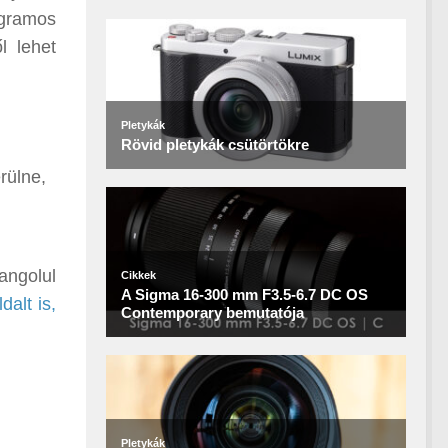
ogramos
l lehet
rülne,
 angolul
dalt is,