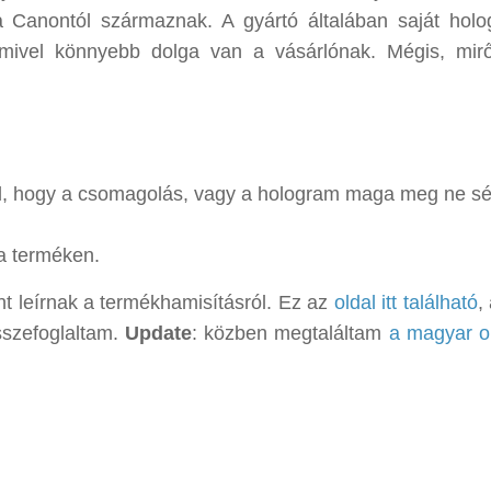
a Canontól származnak. A gyártó általában saját hol
alamivel könnyebb dolga van a vásárlónak. Mégis, mirő
kül, hogy a csomagolás, vagy a hologram maga meg ne sé
a terméken.
nt leírnak a termékhamisításról. Ez az
oldal itt található
,
sszefoglaltam.
Update
: közben megtaláltam
a magyar ol