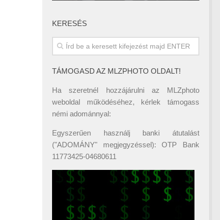
KERESÉS
TÁMOGASD AZ MLZPHOTO OLDALT!
Ha szeretnél hozzájárulni az MLZphoto
weboldal működéséhez, kérlek támogass
némi adománnyal:
Egyszerűen használj banki átutalást
("ADOMÁNY" megjegyzéssel): OTP Bank
11773425-04680611