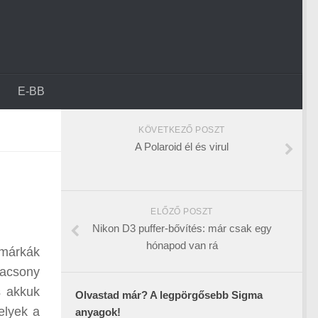
E-BB
KÖVETKEZŐ POSZT
A Polaroid él és virul
ELŐZŐ POSZT
Nikon D3 puffer-bővítés: már csak egy
hónapod van rá
 márkák
lacsony
s akkuk
Olvastad már? A legpörgősebb Sigma
elyek a
anyagok!