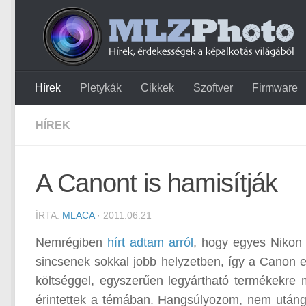
Hírek
Pletykák
Cikkek
Szoftver
Firmware
HÍREK
A Canont is hamisítják
ÍRTA:
MLACA
· 2011.06.21
Nemrégiben
hírt adtam arról
, hogy egyes Nikon
sincsenek sokkal jobb helyzetben, így a Canon e
költséggel, egyszerűen legyártható termékekre
érintettek a témában. Hangsúlyozom, nem utángy