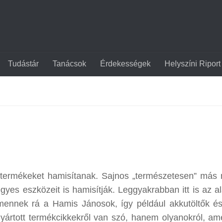
Tudástár
Tanácsok
Érdekességek
Helyszíni Riport
 termékeket hamisítanak. Sajnos „természetesen” más
gyes eszközeit is hamisítják. Leggyakrabban itt is az a
 mennek rá a Hamis Jánosok, így például akkutöltők é
ártott termékcikkekről van szó, hanem olyanokról, am