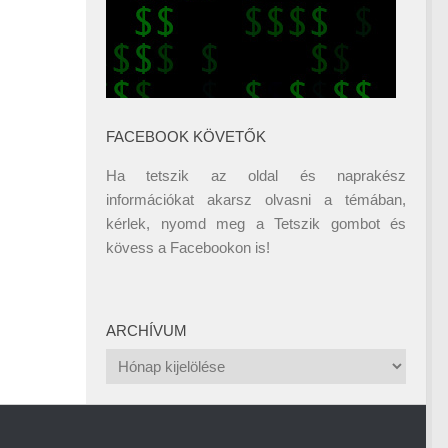
FACEBOOK KÖVETŐK
Ha tetszik az oldal és naprakész
információkat akarsz olvasni a témában,
kérlek, nyomd meg a Tetszik gombot és
kövess a
Facebookon
is!
ARCHÍVUM
Archívum