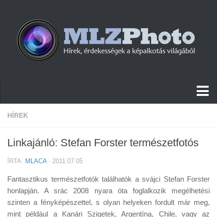
Hírek
HÍREK
Pletykák
Linkajánló: Stefan Forster természetfotós
Cikkek
ÍRTA:
MLACA
· 2011.07.05
Szoftver
Fantasztikus természetfotók találhatók a svájci Stefan Forster
Firmware
honlapján. A srác 2008 nyara óta foglalkozik megélhetési
szinten a fényképészettel, s olyan helyeken fordult már meg,
Tudástár
mint például a Kanári Szigetek, Argentína, Chile, vagy az