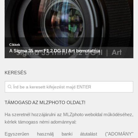
KERESÉS
TÁMOGASD AZ MLZPHOTO OLDALT!
Ha szeretnél hozzájárulni az MLZphoto weboldal működéséhez,
kérlek támogass némi adománnyal:
Egyszerűen használj banki átutalást ("ADOMÁNY"