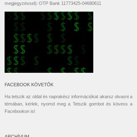
megjegyzéssel): OTP Bank 11773425-04680611
FACEBOOK KÖVETŐK
Ha tetszik az oldal és naprakész információkat akarsz olvasni a
témában, kérlek, nyomd meg a Tetszik gombot és kövess a
Facebookon
is!
ARCHÍVUM