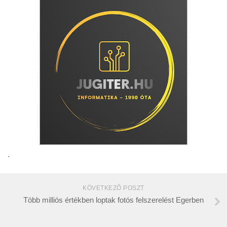
.
KÖVETKEZŐ POSZT
Több milliós értékben loptak fotós felszerelést Egerben