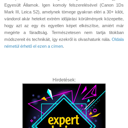
Tanácsok
Egyesült Államok. Igen komoly felszerelésével (Canon 1Ds
Mark III, Leica S2), amelynek tömege gyakran eléri a 30+ kilót,
Érdekességek
vándorol akár heteket extrém időjárási körülmények közepette,
Helyszíni Riport
hogy azt az egy és egyetlen képet elkészítse, amiért már
megérte a fáradtság. Természetesen nem tartja titokban
E-BB
módszereit és technikáit, így ezekről is olvashatunk nála.
Oldala
németül érhető el ezen a címen
.
Hirdetések: