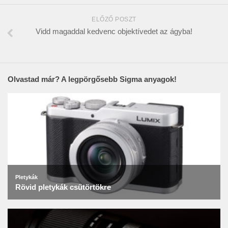
ELŐZŐ POSZT
Vidd magaddal kedvenc objektívedet az ágyba!
Olvastad már? A legpörgősebb Sigma anyagok!