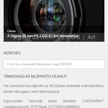
KERESÉS
TÁMOGASD AZ MLZPHOTO OLDALT!
Ha szeretnél hozzájárulni az MLZphoto weboldal működéséhez,
kérlek támogass némi adománnyal:
Egyszerűen használj banki átutalást ("ADOMÁNY"
megjegyzéssel): OTP Bank 11773425-04680611