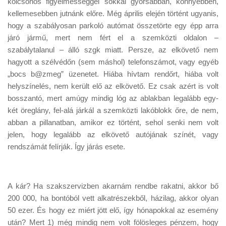
kölcsönös figyelmességgel sokkal gyorsabban, könnyebben,
Tanácsok
kellemesebben jutnánk előre. Még április elején történt ugyanis,
Érdekességek
hogy a szabályosan parkoló autómat összetörte egy épp arra
járó jármű, mert nem fért el a szemközti oldalon –
Helyszíni Riport
szabálytalanul – álló szgk miatt. Persze, az elkövető nem
E-BB
hagyott a szélvédőn (sem máshol) telefonszámot, vagy egyéb
„bocs b@zmeg” üzenetet. Hiába hívtam rendőrt, hiába volt
helyszínelés, nem került elő az elkövető. Ez csak azért is volt
bosszantó, mert amúgy mindig lóg az ablakban legalább egy-
két öreglány, fel-alá járkál a szemközti lakóblokk őre, de nem,
abban a pillanatban, amikor ez történt, sehol senki nem volt
jelen, hogy legalább az elkövető autójának színét, vagy
rendszámát felírják. Így járás esete.
A kár? Ha szakszervizben akarnám rendbe rakatni, akkor bő
200 000, ha bontóból vett alkatrészekből, házilag, akkor olyan
50 ezer. És hogy ez miért jött elő, így hónapokkal az esemény
után? Mert 1) még mindig nem volt fölösleges pénzem, hogy