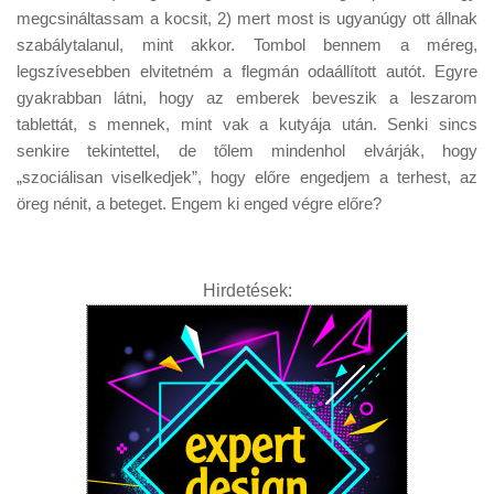
megcsináltassam a kocsit, 2) mert most is ugyanúgy ott állnak
szabálytalanul, mint akkor. Tombol bennem a méreg,
legszívesebben elvitetném a flegmán odaállított autót. Egyre
gyakrabban látni, hogy az emberek beveszik a leszarom
tablettát, s mennek, mint vak a kutyája után. Senki sincs
senkire tekintettel, de tőlem mindenhol elvárják, hogy
„szociálisan viselkedjek”, hogy előre engedjem a terhest, az
öreg nénit, a beteget. Engem ki enged végre előre?
Hirdetések: