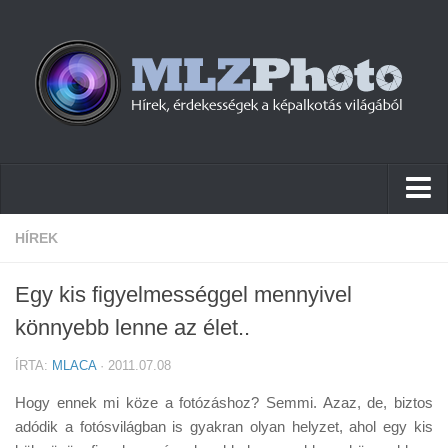
Hírek
HÍREK
Pletykák
Egy kis figyelmességgel mennyivel
Cikkek
könnyebb lenne az élet..
Szoftver
ÍRTA:
MLACA
· 2011.07.08
Firmware
Hogy ennek mi köze a fotózáshoz? Semmi. Azaz, de, biztos
Tudástár
adódik a fotósvilágban is gyakran olyan helyzet, ahol egy kis