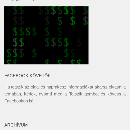
FACEBOOK KÖVETŐK
Ha tetszik az oldal és naprakész információkat akarsz olvasni a
témában, kérlek, nyomd meg a Tetszik gombot és kövess a
Facebookon
is!
ARCHÍVUM