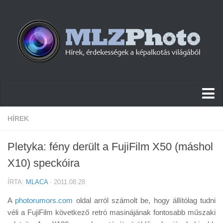
Hírek
HÍREK
Pletykák
Pletyka: fény derült a FujiFilm X50 (máshol
Cikkek
X10) speckóira
Szoftver
ÍRTA:
MLACA
· 2011.08.28
Firmware
A
photorumors.com
oldal arról számolt be, hogy állítólag tudni
Tudástár
véli a FujiFilm következő retró masinájának fontosabb műszaki