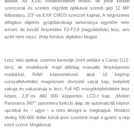
adatait. Az X100 vonalvezetését öröklő, de jóval kisebb
Tanácsok
szenzorral és szintén rögzített optikával szerelt gép 12 MP
Érdekességek
felbontású, 2/3”-os EXR CMOS szenzort kaphat. A négyszeres
átfogású objektív gyújtótávolsági tartománya egyelőre nem
Helyszíni Riport
ismert, de kezdő fényértéke F2-F2.8 (nagylátó/tele) lesz, ami
E-BB
azért nem rossz. (Kép forrása: digitalrev blogja)
Lesz neki optikai, zoomos keresője (mint például a Canon G12-
ben), de rendelkezik majd állítólag manuális fényképezési
módokkal, RAW képmentéssel, akár 10 kép/mp
sorozatfelvétellel, magnézium ötvözetű vázat kap, beépített
vakuja és vakusaruja is lesz, Full HD mozgóképfelvételre lesz
képes, 2,8”-os 460 000 képpontos LCD-t kap, „Motion
Panorama 360°” panoráma funkció alap, de automatizált képsor
opciókat és – ugye – a retró designt is megkapjuk. Mindezt
elvileg 500-600 dollár körüli áron szeretné majd a gyártó a nép
közé szórni. Meglássuk.