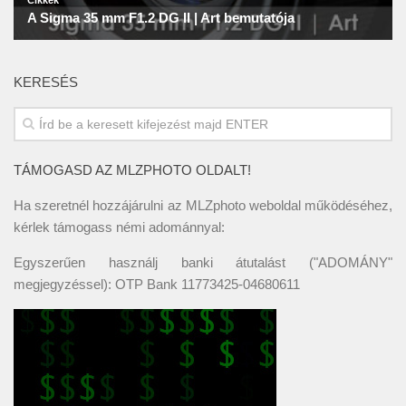
KERESÉS
TÁMOGASD AZ MLZPHOTO OLDALT!
Ha szeretnél hozzájárulni az MLZphoto weboldal működéséhez,
kérlek támogass némi adománnyal:
Egyszerűen használj banki átutalást ("ADOMÁNY"
megjegyzéssel): OTP Bank 11773425-04680611