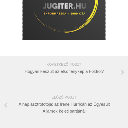
.
KÖVETKEZŐ POSZT
Hogyan készült az első fénykép a Földről?
ELŐZŐ POSZT
A nap asztrofotója: az Irene Hurrikán az Egyesült
Államok keleti partjánál