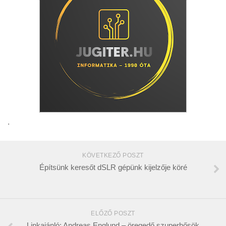
.
KÖVETKEZŐ POSZT
Építsünk keresőt dSLR gépünk kijelzője köré
ELŐZŐ POSZT
Linkajánló: Andreas Englund – öregedő szuperhősök