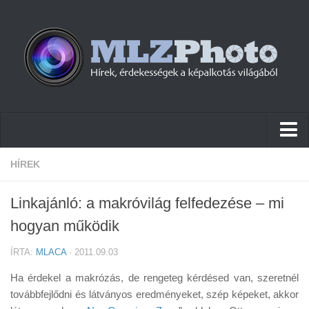
Hírek
HÍREK
Pletykák
Linkajánló: a makróvilág felfedezése – mi
Cikkek
hogyan működik
Szoftver
ÍRTA:
MLACA
· 2011.09.03
Firmware
Ha érdekel a makrózás, de rengeteg kérdésed van, szeretnél
Tudástár
továbbfejlődni és látványos eredményeket, szép képeket, akkor