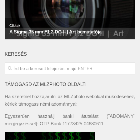
KERESÉS
TÁMOGASD AZ MLZPHOTO OLDALT!
Ha szeretnél hozzájárulni az MLZphoto weboldal működéséhez,
kérlek támogass némi adománnyal:
Egyszerűen használj banki átutalást ("ADOMÁNY"
megjegyzéssel): OTP Bank 11773425-04680611