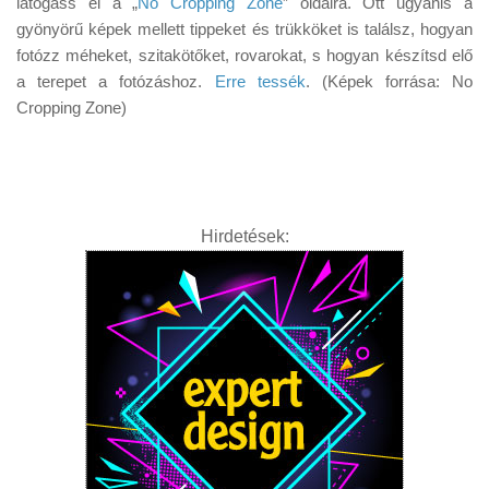
látogass el a „
No Cropping Zone
” oldalra. Ott ugyanis a
Tanácsok
gyönyörű képek mellett tippeket és trükköket is találsz, hogyan
Érdekességek
fotózz méheket, szitakötőket, rovarokat, s hogyan készítsd elő
a terepet a fotózáshoz.
Erre tessék
. (Képek forrása: No
Helyszíni Riport
Cropping Zone)
E-BB
Hirdetések: