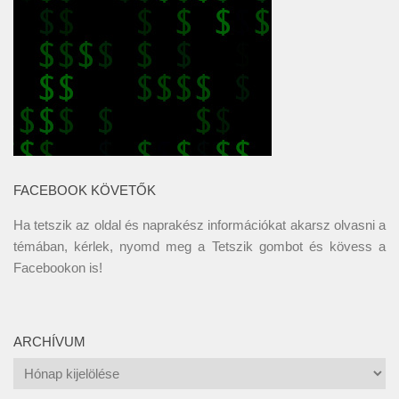
FACEBOOK KÖVETŐK
Ha tetszik az oldal és naprakész információkat akarsz olvasni a
témában, kérlek, nyomd meg a Tetszik gombot és kövess a
Facebookon
is!
ARCHÍVUM
Archívum