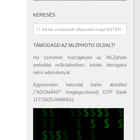
KERESÉS
TÁMOGASD AZ MLZPHOTO OLDALT!
Ha szeretnél hozzájárulni az MLZphoto
weboldal működéséhez, kérlek támogass
némi adománnyal:
Egyszerűen használj banki átutalást
("ADOMÁNY" megjegyzéssel): OTP Bank
11773425-04680611