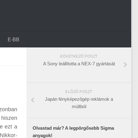
E-BB
KÖVETKEZŐ POSZT
A Sony leállította a NEX-7 gyártását
ELŐZŐ POSZT
Japán fényképezőgép reklámok a
múltból
Azonban
 hiszen
e ezt a
Olvastad már? A legpörgősebb Sigma
Nikkor-
anyagok!