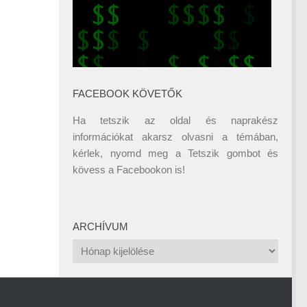
FACEBOOK KÖVETŐK
Ha tetszik az oldal és naprakész
információkat akarsz olvasni a témában,
kérlek, nyomd meg a Tetszik gombot és
kövess a
Facebookon
is!
ARCHÍVUM
Archívum