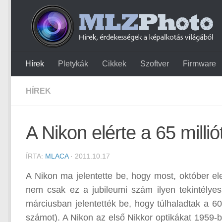
Hírek
Pletykák
Cikkek
Szoftver
Firmware
HÍREK
A Nikon elérte a 65 millió
ÍRTA:
MLACA
· 2011.10.17
A Nikon ma jelentette be, hogy most, október el
nem csak ez a jubileumi szám ilyen tekintélyes:
márciusban jelentették be, hogy túlhaladtak a 6
számot). A Nikon az első Nikkor optikákat 1959-be