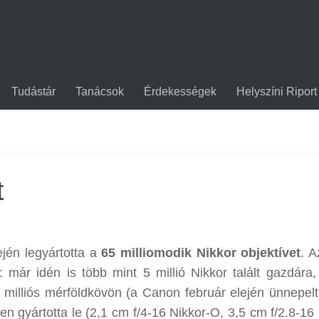
Tudástár
Tanácsok
Érdekességek
Helyszíni Riport
t
ején legyártotta a
65 milliomodik Nikkor objektívet
. 
 már idén is több mint 5 millió Nikkor talált gazdára,
0 milliós mérföldkövön (a Canon február elején ünnepelt
n gyártotta le (2,1 cm f/4-16 Nikkor-O, 3,5 cm f/2.8-16 