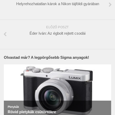
Helyrehozhatatlan károk a Nikon tájföldi gyárában
ELŐZŐ POSZT
Éder Iván: Az égbolt rejtett csodái
Olvastad már? A legpörgősebb Sigma anyagok!