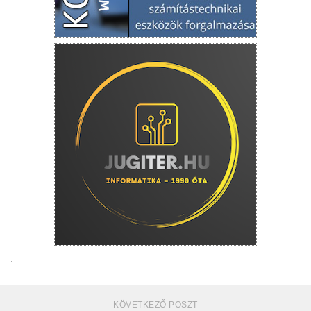
.
KÖVETKEZŐ POSZT