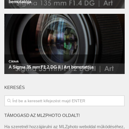
KERESÉS
TÁMOGASD AZ MLZPHOTO OLDALT!
Ha szeretnél hozzájárulni az MLZphoto weboldal működéséhez,