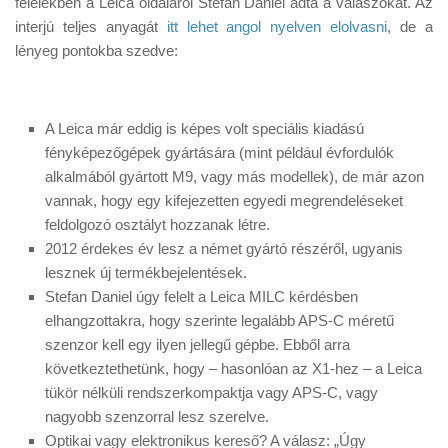
felelekben a Leica oldaláról Stefan Daniel adta a válaszokat. Az
Tanácsok
interjú teljes anyagát
itt lehet angol nyelven elolvasni
, de a
Érdekességek
lényeg pontokba szedve:
Helyszíni Riport
E-BB
A Leica már eddig is képes volt speciális kiadású
fényképezőgépek gyártására (mint például évfordulók
alkalmából gyártott M9, vagy más modellek), de már azon
vannak, hogy egy kifejezetten egyedi megrendeléseket
feldolgozó osztályt hozzanak létre.
2012 érdekes év lesz a német gyártó részéről, ugyanis
lesznek új termékbejelentések.
Stefan Daniel úgy felelt a Leica MILC kérdésben
elhangzottakra, hogy szerinte legalább APS-C méretű
szenzor kell egy ilyen jellegű gépbe. Ebből arra
következtethetünk, hogy – hasonlóan az X1-hez – a Leica
tükör nélküli rendszerkompaktja vagy APS-C, vagy
nagyobb szenzorral lesz szerelve.
Optikai vagy elektronikus kereső? A válasz: „Úgy