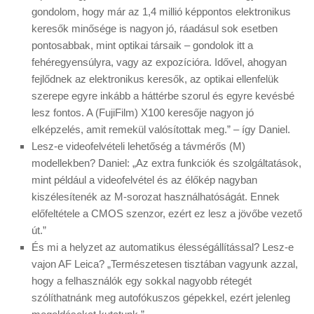
gondolom, hogy már az 1,4 millió képpontos elektronikus
keresők minősége is nagyon jó, ráadásul sok esetben
pontosabbak, mint optikai társaik – gondolok itt a
fehéregyensúlyra, vagy az expozícióra. Idővel, ahogyan
fejlődnek az elektronikus keresők, az optikai ellenfelük
szerepe egyre inkább a háttérbe szorul és egyre kevésbé
lesz fontos. A (FujiFilm) X100 keresője nagyon jó
elképzelés, amit remekül valósítottak meg.” – így Daniel.
Lesz-e videofelvételi lehetőség a távmérős (M)
modellekben? Daniel: „Az extra funkciók és szolgáltatások,
mint például a videofelvétel és az élőkép nagyban
kiszélesítenék az M-sorozat használhatóságát. Ennek
előfeltétele a CMOS szenzor, ezért ez lesz a jövőbe vezető
út.”
És mi a helyzet az automatikus élességállítással? Lesz-e
vajon AF Leica? „Természetesen tisztában vagyunk azzal,
hogy a felhasználók egy sokkal nagyobb rétegét
szólíthatnánk meg autofókuszos gépekkel, ezért jelenleg