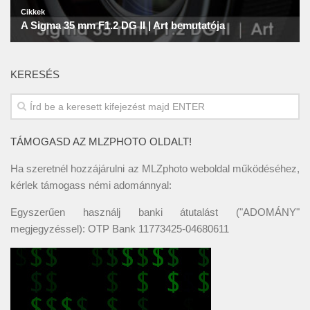
KERESÉS
TÁMOGASD AZ MLZPHOTO OLDALT!
Ha szeretnél hozzájárulni az MLZphoto weboldal működéséhez,
kérlek támogass némi adománnyal:
Egyszerűen használj banki átutalást ("ADOMÁNY"
megjegyzéssel): OTP Bank 11773425-04680611