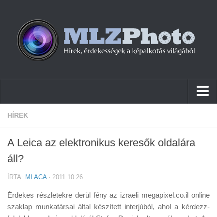
Hírek
HÍREK
Pletykák
A Leica az elektronikus keresők oldalára
Cikkek
áll?
Szoftver
ÍRTA:
MLACA
· 2011.10.26
Firmware
Érdekes részletekre derül fény az izraeli megapixel.co.il online
Tudástár
szaklap munkatársai által készített interjúból, ahol a kérdezz-