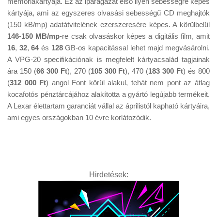
memóriakártyája. Ez az iparágazat első ilyen sebességre képes
Tanácsok
kártyája, ami az egyszeres olvasási sebességű CD meghajtók
Érdekességek
(150 kB/mp) adatátvitelének ezerszeresére képes. A körülbelül
146-150 MB/mp
-re csak olvasáskor képes a digitális film, amit
Helyszíni Riport
16
,
32
,
64
és
128
GB-os kapacitással lehet majd megvásárolni.
E-BB
A VPG-20 specifikációnak is megfelelt kártyacsalád tagjainak
ára 150 (
66 300 Ft
), 270 (
105 300 Ft
), 470 (
183 300 Ft
) és 800
(
312 000 Ft
) angol Font körül alakul, tehát nem pont az átlag
kocafotós pénztárcájához alakította a gyártó legújabb termékeit.
A Lexar élettartam garanciát vállal az áprilistól kapható kártyáira,
ami egyes országokban 10 évre korlátozódik.
Hirdetések: