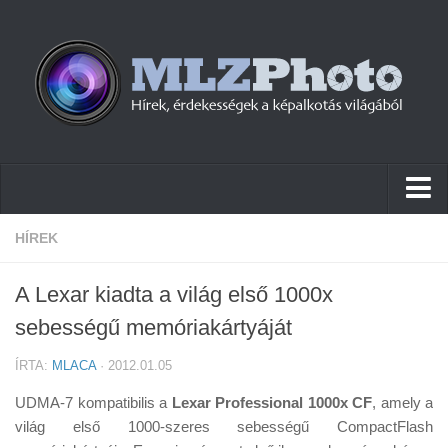
Hírek
HÍREK
Pletykák
A Lexar kiadta a világ első 1000x
Cikkek
sebességű memóriakártyáját
Szoftver
ÍRTA:
MLACA
· 2012.01.05
Firmware
UDMA-7 kompatibilis a
Lexar Professional 1000x CF
, amely a
Tudástár
világ első 1000-szeres sebességű CompactFlash