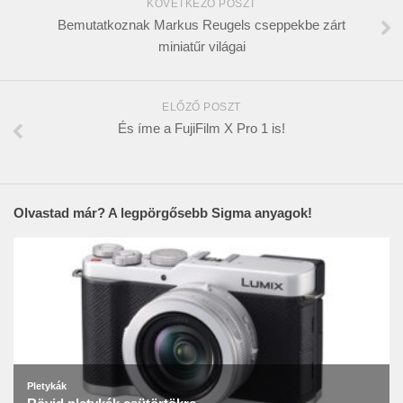
KÖVETKEZŐ POSZT
Bemutatkoznak Markus Reugels cseppekbe zárt
miniatűr világai
ELŐZŐ POSZT
És íme a FujiFilm X Pro 1 is!
Olvastad már? A legpörgősebb Sigma anyagok!