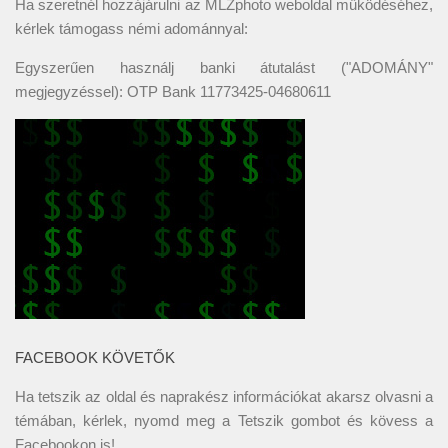
Ha szeretnél hozzájárulni az MLZphoto weboldal működéséhez,
kérlek támogass némi adománnyal:
Egyszerűen használj banki átutalást ("ADOMÁNY"
megjegyzéssel): OTP Bank 11773425-04680611
FACEBOOK KÖVETŐK
Ha tetszik az oldal és naprakész információkat akarsz olvasni a
témában, kérlek, nyomd meg a Tetszik gombot és kövess a
Facebookon
is!