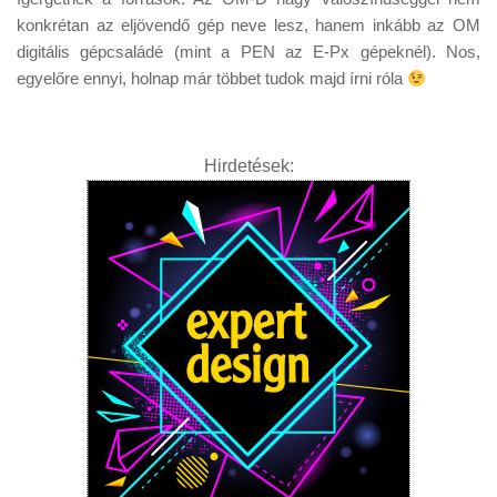
konkrétan az eljövendő gép neve lesz, hanem inkább az OM
digitális gépcsaládé (mint a PEN az E-Px gépeknél). Nos,
egyelőre ennyi, holnap már többet tudok majd írni róla
Hirdetések: