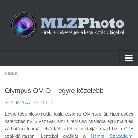
Hírek
HÍREK
Pletykák
Olympus OM-D – egyre közelebb
Cikkek
ÍRTA:
MLACA
· 2012.01.17
Szoftver
Egyre több pletykaoldal foglalkozik az Olympus új, hiper-csúcs
Firmware
kategóriás m4/3 vázával, ami a régi OM családra épül majd és
várhatóan február első két hetében mutatják majd be a CP+
Tudástár
szakkiállításon. Lentebbi grafikát a
Német Szabadalmi