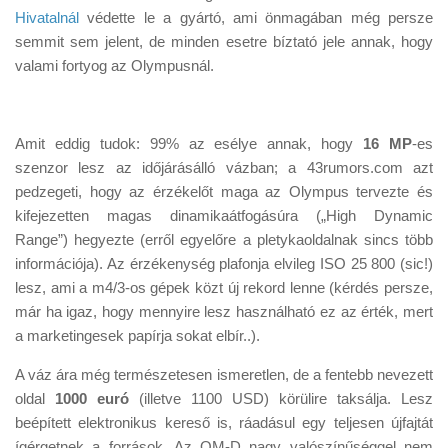
Tanácsok
Hivatalnál
védette le a gyártó, ami önmagában még persze
semmit sem jelent, de minden esetre bíztató jele annak, hogy
Érdekességek
valami fortyog az Olympusnál.
Helyszíni Riport
E-BB
Amit eddig tudok: 99% az esélye annak, hogy
16 MP
-es
szenzor lesz az időjárásálló vázban; a 43rumors.com azt
pedzegeti, hogy az érzékelőt maga az Olympus tervezte és
kifejezetten magas dinamikaátfogásúra („High Dynamic
Range”) hegyezte (erről egyelőre a pletykaoldalnak sincs több
információja). Az érzékenység plafonja elvileg ISO 25 800 (sic!)
lesz, ami a m4/3-os gépek közt új rekord lenne (kérdés persze,
már ha igaz, hogy mennyire lesz használható ez az érték, mert
a marketingesek papírja sokat elbír..).
A váz ára még természetesen ismeretlen, de a fentebb nevezett
oldal
1000 euró
(illetve 1100 USD) körülire taksálja. Lesz
beépített elektronikus kereső is, ráadásul egy teljesen újfajtát
ígérgetnek a források. Az OM-D nagy valószínűséggel nem