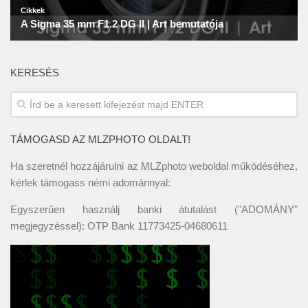
KERESÉS
TÁMOGASD AZ MLZPHOTO OLDALT!
Ha szeretnél hozzájárulni az MLZphoto weboldal működéséhez,
kérlek támogass némi adománnyal:
Egyszerűen használj banki átutalást ("ADOMÁNY"
megjegyzéssel): OTP Bank 11773425-04680611