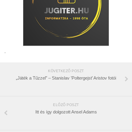
.
KÖVETKEZŐ POSZT
„Játék a Tűzzel” – Stanislav ’Poltergejst’ Aristov fotói
ELŐZŐ POSZT
Itt és így dolgozott Ansel Adams