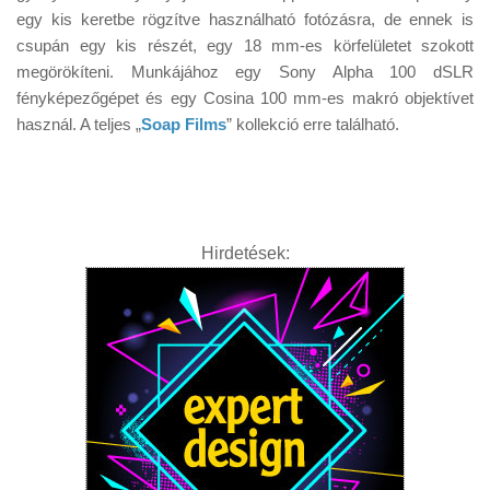
Tanácsok
egy kis keretbe rögzítve használható fotózásra, de ennek is
csupán egy kis részét, egy 18 mm-es körfelületet szokott
Érdekességek
megörökíteni. Munkájához egy Sony Alpha 100 dSLR
Helyszíni Riport
fényképezőgépet és egy Cosina 100 mm-es makró objektívet
használ. A teljes „
Soap Films
” kollekció erre található.
E-BB
Hirdetések: