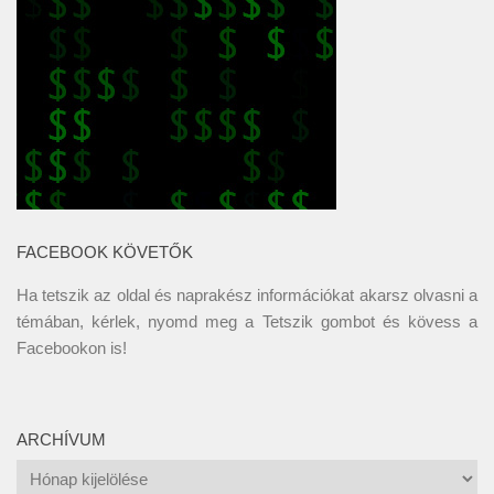
FACEBOOK KÖVETŐK
Ha tetszik az oldal és naprakész információkat akarsz olvasni a
témában, kérlek, nyomd meg a Tetszik gombot és kövess a
Facebookon
is!
ARCHÍVUM
Archívum