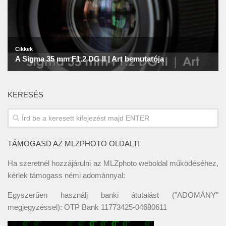
KERESÉS
TÁMOGASD AZ MLZPHOTO OLDALT!
Ha szeretnél hozzájárulni az MLZphoto weboldal működéséhez,
kérlek támogass némi adománnyal:
Egyszerűen használj banki átutalást ("ADOMÁNY"
megjegyzéssel): OTP Bank 11773425-04680611