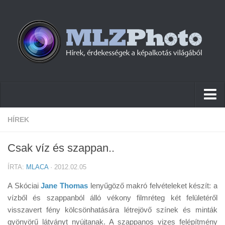
Hírek
HÍREK
Pletykák
Csak víz és szappan..
Cikkek
ÍRTA:
MLACA
· 2012.02.05
Szoftver
A Skóciai
Jane Thomas
lenyűgöző makró felvételeket készít: a
Firmware
vízből és szappanból álló vékony filmréteg két felületéről
visszavert fény kölcsönhatására létrejövő színek és minták
Tudástár
gyönyörű látványt nyújtanak. A szappanos vizes felépítmény