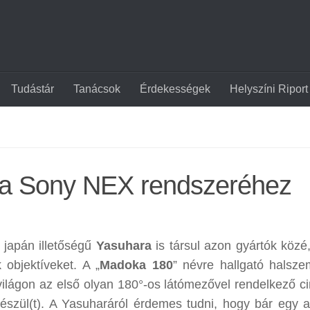
Tudástár
Tanácsok
Érdekességek
Helyszíni Riport
l a Sony NEX rendszeréhez
japán illetőségű
Yasuhara
is társul azon gyártók közé,
 objektíveket. A „
Madoka 180
” névre hallgató halsze
 világon az első olyan 180°-os látómezővel rendelkező ci
szül(t). A Yasuharáról érdemes tudni, hogy bár egy a