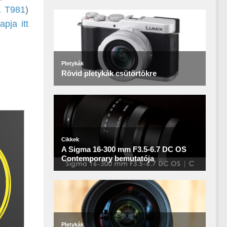
1 T981
)
pja itt