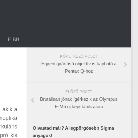
E-BB
KÖVETKEZŐ POSZT
Egyedi gyártású objektív is kapható a
Pentax Q-hoz
ELŐZŐ POSZT
Brutálisan jónak ígérkezik az Olympus
E-M5 új képstabilizátora
 akik a
moptika
rkuláris
Olvastad már? A legpörgősebb Sigma
pró kis
anyagok!