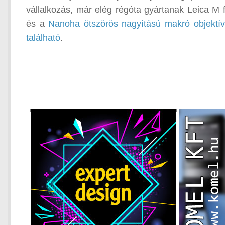
vállalkozás, már elég régóta gyártanak Leica M
és a
Nanoha ötszörös nagyítású makró objektív
található
.