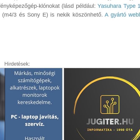
 fényképezőgép-klónokat (lásd például:
Yasuhara Type 
(m4/3 és Sony E) is nekik köszönhető.
A gyártó webla
Hirdetések: