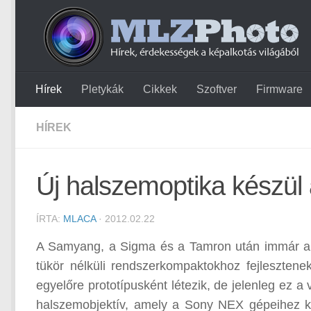
Hírek
Pletykák
Cikkek
Szoftver
Firmware
HÍREK
Új halszemoptika készü
ÍRTA:
MLACA
· 2012.02.22
A Samyang, a Sigma és a Tamron után immár a 
tükör nélküli rendszerkompaktokhoz fejlesztenek
egyelőre prototípusként létezik, de jelenleg ez a
halszemobjektív, amely a Sony NEX gépeihez ké