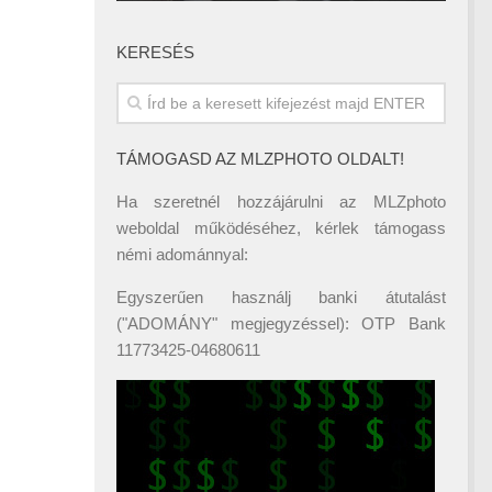
KERESÉS
TÁMOGASD AZ MLZPHOTO OLDALT!
Ha szeretnél hozzájárulni az MLZphoto
weboldal működéséhez, kérlek támogass
némi adománnyal:
Egyszerűen használj banki átutalást
("ADOMÁNY" megjegyzéssel): OTP Bank
11773425-04680611