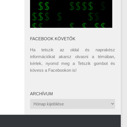
FACEBOOK KÖVETŐK
Ha tetszik az oldal és naprakész
információkat akarsz olvasni a témában,
kérlek, nyomd meg a Tetszik gombot és
kövess a
Facebookon
is!
ARCHÍVUM
Archívum