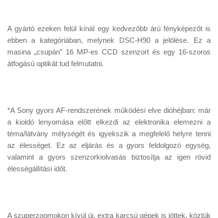
A gyártó ezeken felül kínál egy kedvezőbb árú fényképezőt is
ebben a kategóriában, melynek DSC-H90 a jelölése. Ez a
masina „csupán” 16 MP-es CCD szenzort és egy 16-szoros
átfogású optikát tud felmutatni.
*A Sony gyors AF-rendszerének működési elve dióhéjban: már
a kioldó lenyomása előtt elkezdi az elektronika elemezni a
téma/látvány mélységét és igyekszik a megfelelő helyre tenni
az élességet. Ez az eljárás és a gyors feldolgozó egység,
valamint a gyors szenzorkiolvasás biztosítja az igen rövid
élességállítási időt.
A szuperzoomokon kívül új, extra karcsú gépek is jöttek, köztük