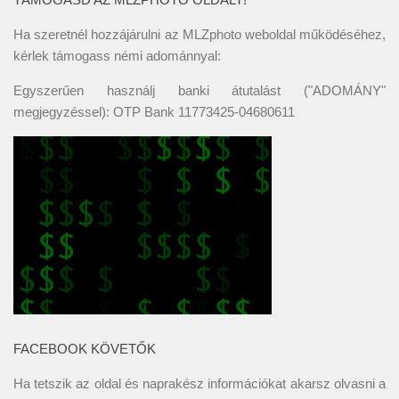
Ha szeretnél hozzájárulni az MLZphoto weboldal működéséhez,
kérlek támogass némi adománnyal:
Egyszerűen használj banki átutalást ("ADOMÁNY"
megjegyzéssel): OTP Bank 11773425-04680611
FACEBOOK KÖVETŐK
Ha tetszik az oldal és naprakész információkat akarsz olvasni a