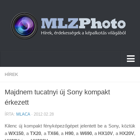
Hírek
HÍREK
Pletykák
Majdnem tucatnyi új Sony kompakt
Cikkek
érkezett
Szoftver
ÍRTA:
MLACA
· 2012.02.28
Firmware
Kilenc új kompakt fényképezőgépet jelentett be a Sony, köztük
Tudástár
a
WX150
, a
TX20
, a
TX66
, a
H90
, a
W690
, a
HX10V
, a
HX20V
,