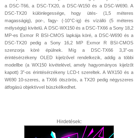
a DSC-T66, a DSC-TX20, a DSC-W150 és a DSC-W690. A
DSC-TX20 különlegessége, hogy ütés- (1,5 méteres
magasságig), por-, fagy- (-10°C-ig) és vízálló (5 méteres
mélységig) kivitelű. A DSC-WX150 és a DSC-TX66 a Sony 18,2
MP-es Exmor R BSI-CMOS lapkája köré, a DSC-W690 és a
DSC-TX20 pedig a Sony 16,2 MP Exmor R BSI-CMOS
szenzorja köré épülnek. Míg a DSC-TX66 3,3”-os
érintésérzékeny OLED kijelzővel rendelkezik, addig a többi
modellbe (a WX150 kivételével, amely hagyományos kijelzőt
kapott) 3”-os érintésérzékeny LCD-t szereltek. A WX150 és a
W690 10-szeres, a TX66 ötszörös, a TX20 pedig négyszeres
átfogású objektívvel büszkélkedhet.
Hirdetések: