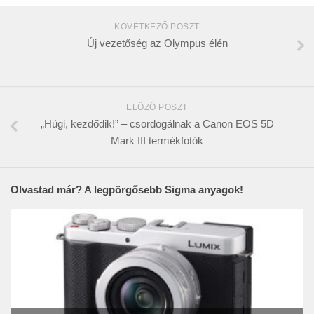
KÖVETKEZŐ POSZT
Új vezetőség az Olympus élén
ELŐZŐ POSZT
„Húgi, kezdődik!” – csordogálnak a Canon EOS 5D
Mark III termékfotók
Olvastad már? A legpörgősebb Sigma anyagok!