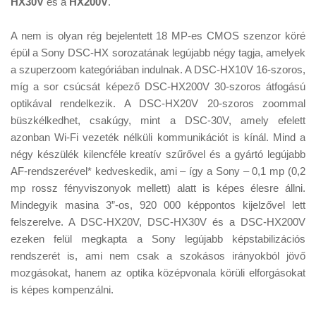
HX30V
és a
HX200V
.
Tanácsok
Érdekességek
A nem is olyan rég bejelentett 18 MP-es CMOS szenzor köré
épül a Sony DSC-HX sorozatának legújabb négy tagja, amelyek
Helyszíni Riport
a szuperzoom kategóriában indulnak. A DSC-HX10V 16-szoros,
E-BB
míg a sor csúcsát képező DSC-HX200V 30-szoros átfogású
optikával rendelkezik. A DSC-HX20V 20-szoros zoommal
büszkélkedhet, csakúgy, mint a DSC-30V, amely efelett
azonban Wi-Fi vezeték nélküli kommunikációt is kínál. Mind a
négy készülék kilencféle kreatív szűrővel és a gyártó legújabb
AF-rendszerével* kedveskedik, ami – így a Sony – 0,1 mp (0,2
mp rossz fényviszonyok mellett) alatt is képes élesre állni.
Mindegyik masina 3”-os, 920 000 képpontos kijelzővel lett
felszerelve. A DSC-HX20V, DSC-HX30V és a DSC-HX200V
ezeken felül megkapta a Sony legújabb képstabilizációs
rendszerét is, ami nem csak a szokásos irányokból jövő
mozgásokat, hanem az optika középvonala körüli elforgásokat
is képes kompenzálni.