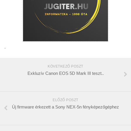
.
KÖVETKEZŐ POSZT
Exkluzív Canon EOS 5D Mark III teszt..
ELŐZŐ POSZT
Új firmware érkezett a Sony NEX-5n fényképezőgéphez