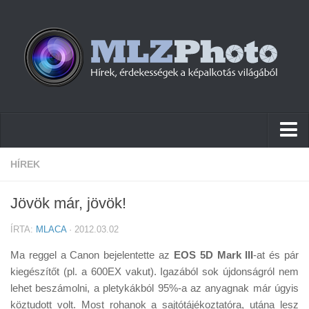
Hírek
HÍREK
Pletykák
Jövök már, jövök!
Cikkek
ÍRTA:
MLACA
· 2012.03.02
Szoftver
Ma reggel a Canon bejelentette az
EOS 5D Mark III
-at és pár
Firmware
kiegészítőt (pl. a 600EX vakut). Igazából sok újdonságról nem
lehet beszámolni, a pletykákból 95%-a az anyagnak már úgyis
Tudástár
köztudott volt. Most rohanok a sajtótájékoztatóra, utána lesz