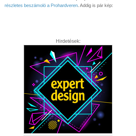
Tanácsok
részletes beszámoló a Prohardveren
. Addig is pár kép:
Érdekességek
Helyszíni Riport
E-BB
Hirdetések: