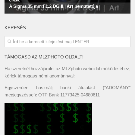
KERESÉS
TÁMOGASD AZ MLZPHOTO OLDALT!
Ha szeretnél hozzájárulni az MLZphoto weboldal működéséhez,
kérlek támogass némi adománnyal:
Egyszerűen használj banki átutalást ("ADOMÁNY"
megjegyzéssel): OTP Bank 11773425-04680611