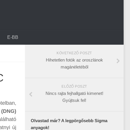
E-BB
KÖVETKEZŐ POSZT
Hihetetlen fotók az oroszlánok
magánéletéből
C
ELŐZŐ POSZT
Nincs rajta fejhallgató kimenet!
Gyújtsuk fel!
telban,
e (DNG)
lálható
Olvastad már? A legpörgősebb Sigma
tnyi új
anyagok!