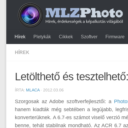
Hírek
Pletykák
Cikkek
Szoftver
Firmware
HÍREK
Letölthető és tesztelh
ÍRTA:
MLACA
· 2012.03.06
Szorgosak az Adobe szoftverfejlesztői: a
Photo
hanem kiadták még sebtében a legújabb, legfri
konverterüknek. A 6.7-es számot viselő verzió mé
benne, tehát stabilnak mondható. Az ACR 6.7 az