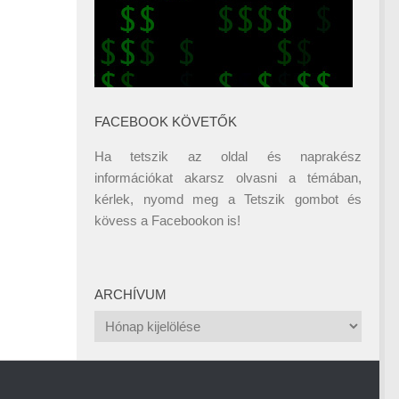
FACEBOOK KÖVETŐK
Ha tetszik az oldal és naprakész
információkat akarsz olvasni a témában,
kérlek, nyomd meg a Tetszik gombot és
kövess a
Facebookon
is!
ARCHÍVUM
Archívum