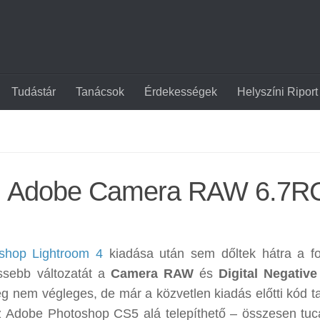
Tudástár
Tanácsok
Érdekességek
Helyszíni Riport
ető: Adobe Camera RAW 6.7R
shop Lightroom 4
kiadása után sem dőltek hátra a fo
ssebb változatát a
Camera RAW
és
Digital Negativ
g nem végleges, de már a közvetlen kiadás előtti kód ta
 Adobe Photoshop CS5 alá telepíthető – összesen tuca