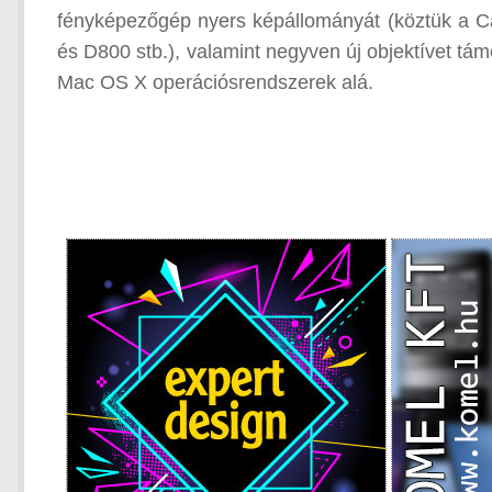
fényképezőgép nyers képállományát (köztük a 
és D800 stb.), valamint negyven új objektívet t
Mac OS X operációsrendszerek alá.