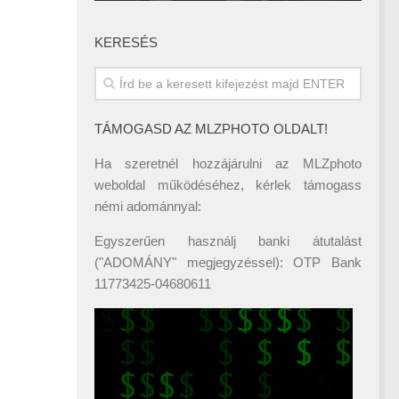
KERESÉS
TÁMOGASD AZ MLZPHOTO OLDALT!
Ha szeretnél hozzájárulni az MLZphoto
weboldal működéséhez, kérlek támogass
némi adománnyal:
Egyszerűen használj banki átutalást
("ADOMÁNY" megjegyzéssel): OTP Bank
11773425-04680611