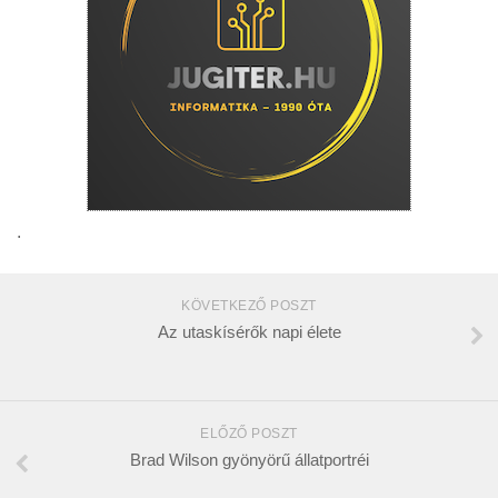
.
KÖVETKEZŐ POSZT
Az utaskísérők napi élete
ELŐZŐ POSZT
Brad Wilson gyönyörű állatportréi