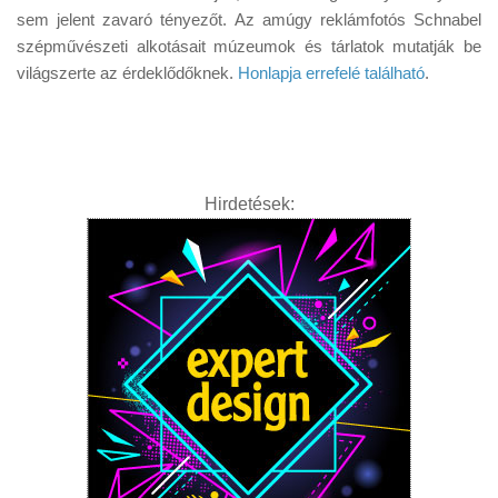
Tanácsok
sem jelent zavaró tényezőt. Az amúgy reklámfotós Schnabel
szépművészeti alkotásait múzeumok és tárlatok mutatják be
Érdekességek
világszerte az érdeklődőknek.
Honlapja errefelé található
.
Helyszíni Riport
E-BB
Hirdetések: