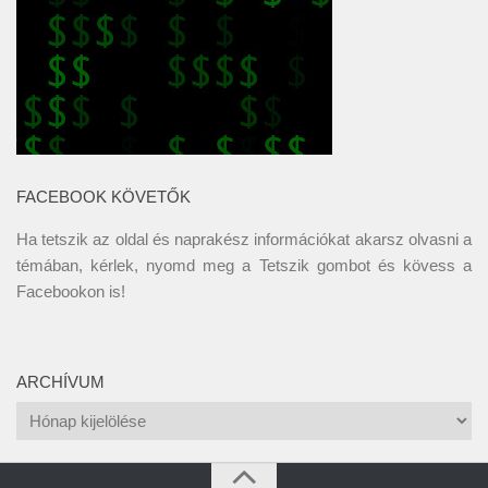
FACEBOOK KÖVETŐK
Ha tetszik az oldal és naprakész információkat akarsz olvasni a
témában, kérlek, nyomd meg a Tetszik gombot és kövess a
Facebookon
is!
ARCHÍVUM
Archívum