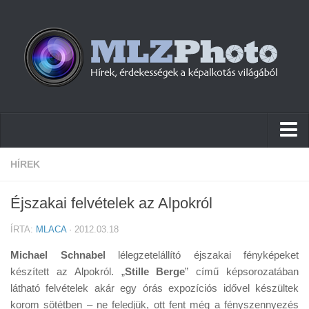
Hírek
HÍREK
Pletykák
Éjszakai felvételek az Alpokról
Cikkek
ÍRTA:
MLACA
· 2012.03.18
Szoftver
Michael Schnabel
lélegzetelállító éjszakai fényképeket
Firmware
készített az Alpokról. „
Stille Berge
” című képsorozatában
látható felvételek akár egy órás expozíciós idővel készültek
Tudástár
korom sötétben – ne feledjük, ott fent még a fényszennyezés