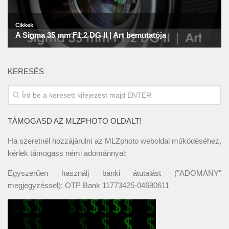
KERESÉS
TÁMOGASD AZ MLZPHOTO OLDALT!
Ha szeretnél hozzájárulni az MLZphoto weboldal működéséhez,
kérlek támogass némi adománnyal:
Egyszerűen használj banki átutalást ("ADOMÁNY"
megjegyzéssel): OTP Bank 11773425-04680611