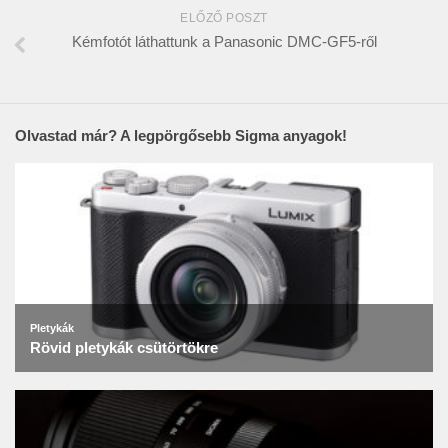
ELŐZŐ POSZT
Kémfotót láthattunk a Panasonic DMC-GF5-ről
Olvastad már? A legpörgősebb Sigma anyagok!