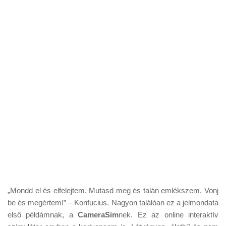
„Mondd el és elfelejtem. Mutasd meg és talán emlékszem. Vonj
be és megértem!” – Konfucius. Nagyon találóan ez a jelmondata
első példámnak, a
CameraSim
nek. Ez az online interaktív