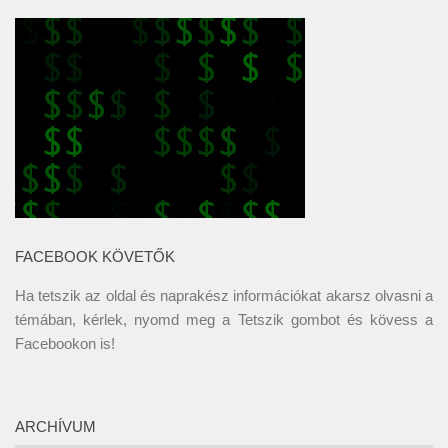
FACEBOOK KÖVETŐK
Ha tetszik az oldal és naprakész információkat akarsz olvasni a
témában, kérlek, nyomd meg a Tetszik gombot és kövess a
Facebookon
is!
ARCHÍVUM