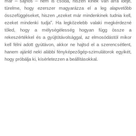
már – sajnos – nem is csoda, hiszen kinek van arra ideje,
Tanácsok
türelme, hogy ezerszer magyarázza el a leg alapvetőbb
Érdekességek
összefüggéseket, hiszen „ezeket már mindenkinek tudnia kell,
ezeket mindenki tudja”. Ha legközelebb valaki megkérdezné
Helyszíni Riport
tőled, hogy a mélységélesség hogyan függ össze a
E-BB
rekeszértékkel és a gyújtótávolsággal, az elmosódástól mikor
kell félni adott gyútávon, akkor ne hajtsd el a szerencsétlent,
hanem ajánld neki alábbi fényképezőgép-szimulátorok egyikét,
hogy próbálja ki, kísérletezzen a beállításokkal.