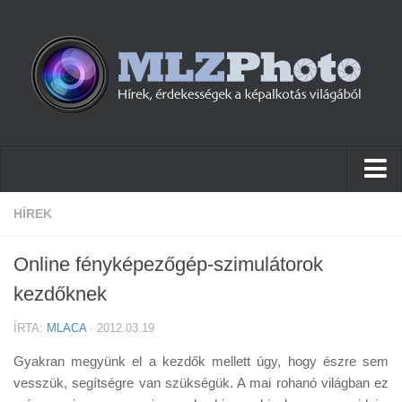
Hírek
HÍREK
Pletykák
Online fényképezőgép-szimulátorok
Cikkek
kezdőknek
Szoftver
ÍRTA:
MLACA
· 2012.03.19
Firmware
Gyakran megyünk el a kezdők mellett úgy, hogy észre sem
Tudástár
vesszük, segítségre van szükségük. A mai rohanó világban ez