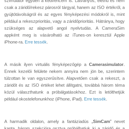
szimulátor egyben a kedvencem is. Látványos, élethű és nem
csak a záridő/rekesz párosról tárgyal, hanem az ISO értékről, a
gyújtótávolságról és az egyes fényképezési módokról is, mint
például a rekeszprioritás, vagy a záridőprioritás. Hátránya, hogy
szükséges az alapvető angol nyelvtudás. A CameraSim
appként meg is vásárolható az iTunes-on keresztül Apple
iPhone-ra.
Erre tessék
.
A másik ilyen virtuális fényképezőgép a
Camerasimulator
.
Ennek kezelői felülete nekem annyira nem jön be, szerintem
túlzottan le van egyszerűsítve. Alapvetően csak a rekeszt, a
záridőt és az ISO értéket lehet állítgatni, továbbá három téma
közül választhatunk a próbálgatásokhoz. Ezt is letölthetjük
például okostelefonunkhoz (iPhone, iPad).
Erre tessék
.
A harmadik oldalon, amely a fantáziadús „
SimCam
” nevet
kapta, három szekcióra osztva próbálhatjuk ki a záridő és a