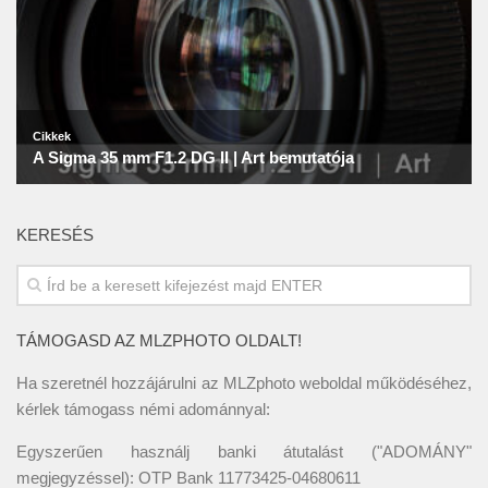
KERESÉS
TÁMOGASD AZ MLZPHOTO OLDALT!
Ha szeretnél hozzájárulni az MLZphoto weboldal működéséhez,
kérlek támogass némi adománnyal:
Egyszerűen használj banki átutalást ("ADOMÁNY"
megjegyzéssel): OTP Bank 11773425-04680611