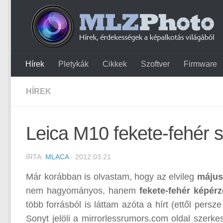
Hírek
Pletykák
Cikkek
Szoftver
Firmware
HÍREK
Leica M10 fekete-fehér 
ÍRTA:
MLACA
· 2012.03.21
Már korábban is olvastam, hogy az elvileg
május
nem hagyományos, hanem
fekete-fehér képér
több forrásból is láttam azóta a hírt (ettől per
Sonyt jelöli a mirrorlessrumors.com oldal szerkes