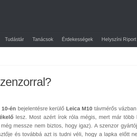
Tudástár
Tanácsok
Érdekességek
Helyszíni Riport
szenzorral?
 10-én
bejelentésre kerülő
Leica M10
távmérős vázban 
zékelő
lesz. Most azért írok róla mégis, mert már több 
sze még messze nem biztos, hogy igaz). A szenzor gyártó
ztője és továbbá azt is tudni véli, hogy a lapka előtt n