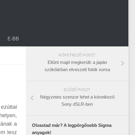
E-BB
KÖVETKEZŐ POSZT
Eltűnt majd megkerült: a japán
szökőárban elveszett fotók sorsa
ELŐZŐ POSZT
Négyzetes szenzor lehet a következő
Sony dSLR-ben
ezúttal
helyen,
jának a
Olvastad már? A legpörgősebb Sigma
em lesz
anyagok!