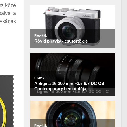
esz köze
aival a
tykának