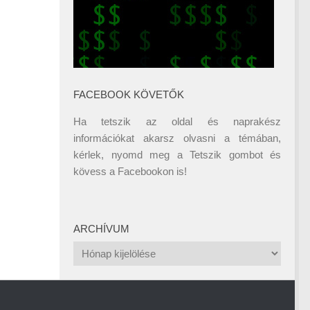
FACEBOOK KÖVETŐK
Ha tetszik az oldal és naprakész
információkat akarsz olvasni a témában,
kérlek, nyomd meg a Tetszik gombot és
kövess a
Facebookon
is!
ARCHÍVUM
Archívum