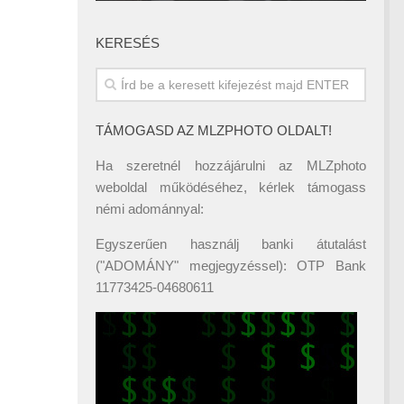
KERESÉS
TÁMOGASD AZ MLZPHOTO OLDALT!
Ha szeretnél hozzájárulni az MLZphoto
weboldal működéséhez, kérlek támogass
némi adománnyal:
Egyszerűen használj banki átutalást
("ADOMÁNY" megjegyzéssel): OTP Bank
11773425-04680611