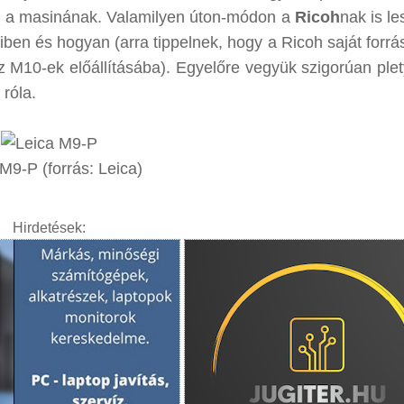
d a masinának. Valamilyen úton-módon a
Ricoh
nak is l
ben és hogyan (arra tippelnek, hogy a Ricoh saját forrás
az M10-ek előállításába). Egyelőre vegyük szigorúan ple
róla.
M9-P (forrás: Leica)
Hirdetések: