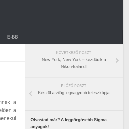
E-BB
KÖVETKEZŐ POSZT
New York, New York – kezdődik a
Nikon-kaland!
ELŐZŐ POSZT
Készül a világ legnagyobb teleszkópja
nnek a
elően a
menekül
Olvastad már? A legpörgősebb Sigma
anyagok!