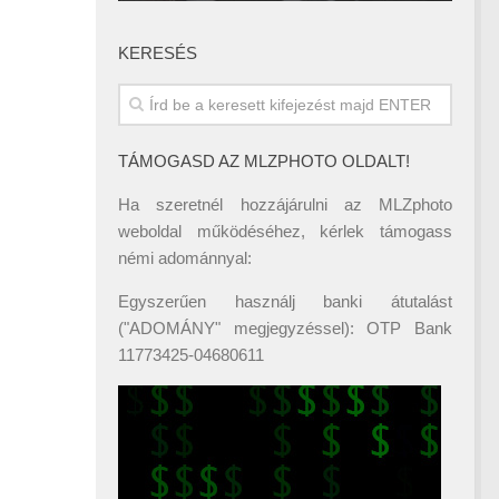
KERESÉS
TÁMOGASD AZ MLZPHOTO OLDALT!
Ha szeretnél hozzájárulni az MLZphoto
weboldal működéséhez, kérlek támogass
némi adománnyal:
Egyszerűen használj banki átutalást
("ADOMÁNY" megjegyzéssel): OTP Bank
11773425-04680611