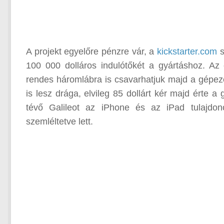
A projekt egyelőre pénzre vár, a
kickstarter.com
s
100 000 dolláros indulótőkét a gyártáshoz. Az
rendes háromlábra is csavarhatjuk majd a gépezet
is lesz drága, elvileg 85 dollárt kér majd érte a
tévő Galileot az iPhone és az iPad tulajdo
szemléltetve lett.