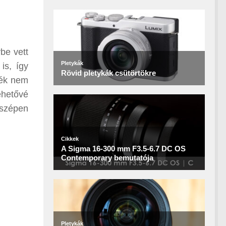
be vett
is, így
lék nem
ehetővé
szépen