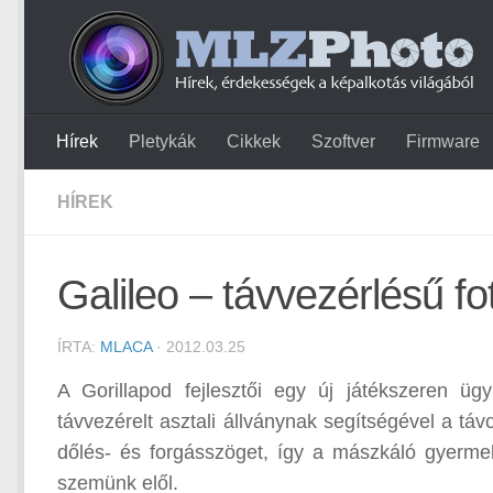
Hírek
Pletykák
Cikkek
Szoftver
Firmware
HÍREK
Galileo – távvezérlésű f
ÍRTA:
MLACA
· 2012.03.25
A Gorillapod fejlesztői egy új játékszeren 
távvezérelt asztali állványnak segítségével a tá
dőlés- és forgásszöget, így a mászkáló gyer
szemünk elől.