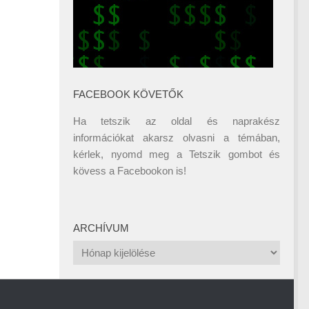
FACEBOOK KÖVETŐK
Ha tetszik az oldal és naprakész
információkat akarsz olvasni a témában,
kérlek, nyomd meg a Tetszik gombot és
kövess a
Facebookon
is!
ARCHÍVUM
Archívum