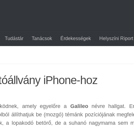
Tudástár
Tanácsok
Érdekességek
Helyszíni Riport
otóállvány iPhone-hoz
ügyködnek, amely egyelőre a
Galileo
névre hallgat. E
volból állíthatjuk be (mozgó) témánk pozíciójának megfel
mek, a lopakodó betörő, de a suhanó nagymama sem 