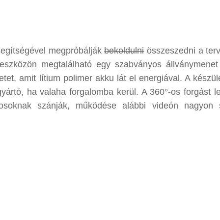
egítségével megpróbálják
bekoldulni
összeszedni a terv
 eszközön megtalálható egy szabványos állványmenet 
et, amit lítium polimer akku lát el energiával. A készü
 gyártó, ha valaha forgalomba kerül. A 360°-os forgást l
nosoknak szánják, működése alábbi videón nagyon 