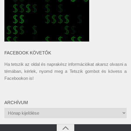
FACEBOOK KÖVETŐK
Ha tetszik az oldal és naprakész információkat akarsz olvasni a
témában, kérlek, nyomd meg a Tetszik gombot és kövess a
Facebookon
is!
ARCHÍVUM
Archívum