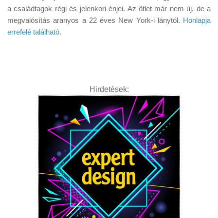
Tanácsok
a családtagok régi és jelenkori énjei. Az ötlet már nem új, de a
megvalósítás aranyos a 22 éves New York-i lánytól.
Honlapja
Érdekességek
errefelé található
.
Helyszíni Riport
E-BB
Hirdetések: