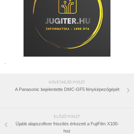
.
KÖVETKEZŐ POSZT
A Panasonic bejelentette DMC-GF5 fényképezőgépét
ELŐZŐ POSZT
Újabb alapszoftver frissítés érkezett a FujiFilm X100-
hoz