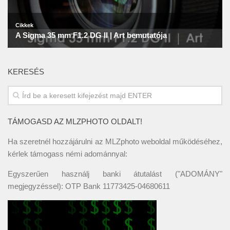
KERESÉS
TÁMOGASD AZ MLZPHOTO OLDALT!
Ha szeretnél hozzájárulni az MLZphoto weboldal működéséhez,
kérlek támogass némi adománnyal:
Egyszerűen használj banki átutalást ("ADOMÁNY"
megjegyzéssel): OTP Bank 11773425-04680611