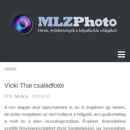
Hírek
HÍREK
Pletykák
Vicki Thai családfotói
Cikkek
ÍRTA:
MLACA
· 2012.04.05
Szoftver
A cím alapján akár lapozhatnánk is, én is majdnem így tettem,
Firmware
de aztán megláttam az első kollázst a hölgytől, ami gyakorlatilag
a múlt és a jelen összekapcsolása. Évekkel, évtizedekkel
Tudástár
ezelőtti fényképrészleteket ötvöz korabeliekkel, így keverednek