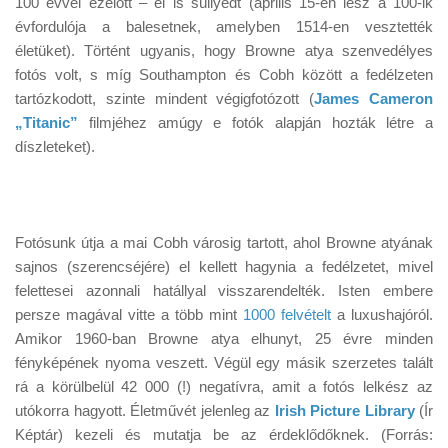
100 évvel ezelőtt – el is süllyedt (április 15-én lesz a 100-ik
Tanácsok
évfordulója a balesetnek, amelyben 1514-en vesztették
Érdekességek
életüket). Történt ugyanis, hogy Browne atya szenvedélyes
fotós volt, s míg Southampton és Cobh között a fedélzeten
Helyszíni Riport
tartózkodott, szinte mindent végigfotózott (
James Cameron
E-BB
„Titanic”
filmjéhez amúgy e fotók alapján hozták létre a
díszleteket).
Fotósunk útja a mai Cobh városig tartott, ahol Browne atyának
sajnos (szerencséjére) el kellett hagynia a fedélzetet, mivel
felettesei azonnali hatállyal visszarendelték. Isten embere
persze magával vitte a több mint
1000 felvételt
a luxushajóról.
Amikor 1960-ban Browne atya elhunyt, 25 évre minden
fényképének nyoma veszett. Végül egy másik szerzetes talált
rá a körülbelül 42 000 (!) negatívra, amit a fotós lelkész az
utókorra hagyott. Életművét jelenleg az
Irish Picture Library
(Ír
Képtár) kezeli és mutatja be az érdeklődőknek. (Forrás: