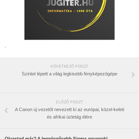
.
KÖVETKEZŐ POSZT
Szintet lépett a világ legkisebb fényképezőgépe
ELŐZŐ POSZT
A Canon új vezetőt nevezett ki az európai, közel-keleti
és afrikai üzletág élére
Olvastad már? A legpörgősebb Sigma anyagok!