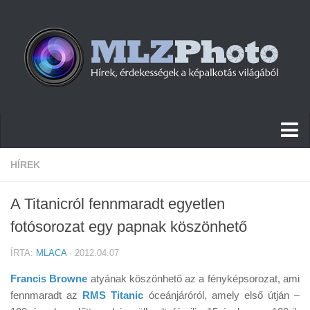
Hírek
HÍREK
Pletykák
A Titanicról fennmaradt egyetlen
Cikkek
fotósorozat egy papnak köszönhető
Szoftver
ÍRTA:
MLACA
· 2012.04.07
Firmware
Francis Browne
atyának köszönhető az a fényképsorozat, ami
Tudástár
fennmaradt az
RMS Titanic
óceánjáróról, amely első útján –