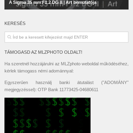
KERESÉS
TÁMOGASD AZ MLZPHOTO OLDALT!
Ha szeretnél hozzájárulni az MLZphoto weboldal működéséhez,
kérlek támogass némi adománnyal:
Egyszerűen használj banki átutalást ("ADOMÁNY"
megjegyzéssel): OTP Bank 11773425-04680611