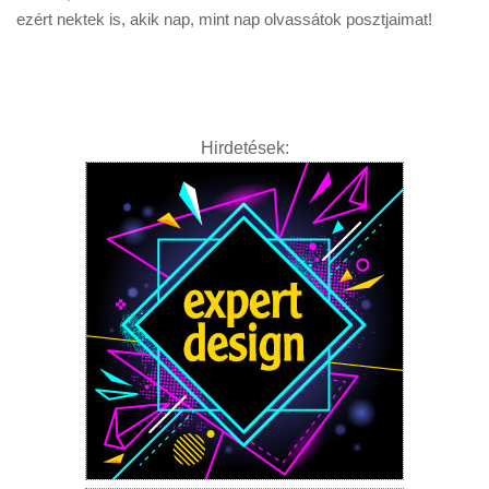
Tanácsok
ezért nektek is, akik nap, mint nap olvassátok posztjaimat!
Érdekességek
Helyszíni Riport
E-BB
Hirdetések: