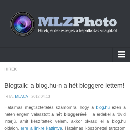
Hírek
HÍREK
Pletykák
Blogtalk: a blog.hu-n a hét bloggere lettem!
Cikkek
ÍRTA:
MLACA
· 2012.04.13
Szoftver
Hatalmas megtiszteltetés számomra, hogy a
blog.hu
ezen a
Firmware
héten engem választott
a hét bloggerévé
! Ha érdekel a rövid
interjú, amit készítettek velem, akkor olvasd el a blog.hu
Tudástár
oldalon,
erre a linkre kattintva
. Hatalmas köszönettel tartozom