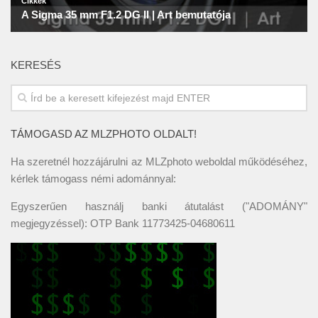
KERESÉS
TÁMOGASD AZ MLZPHOTO OLDALT!
Ha szeretnél hozzájárulni az MLZphoto weboldal működéséhez,
kérlek támogass némi adománnyal:
Egyszerűen használj banki átutalást ("ADOMÁNY"
megjegyzéssel): OTP Bank 11773425-04680611