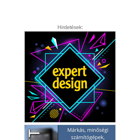
Tanácsok
Érdekességek
Helyszíni Riport
Hirdetések:
E-BB