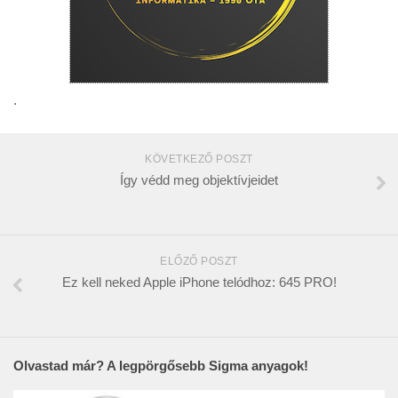
.
KÖVETKEZŐ POSZT
Így védd meg objektívjeidet
ELŐZŐ POSZT
Ez kell neked Apple iPhone telódhoz: 645 PRO!
Olvastad már? A legpörgősebb Sigma anyagok!