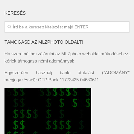
KERESÉS
TÁMOGASD AZ MLZPHOTO OLDALT!
Ha szeretnél hozzájárulni az MLZphoto weboldal működéséhez,
kérlek támogass némi adománnyal:
Egyszerűen használj banki átutalást ("ADOMÁNY"
megjegyzéssel): OTP Bank 11773425-04680611