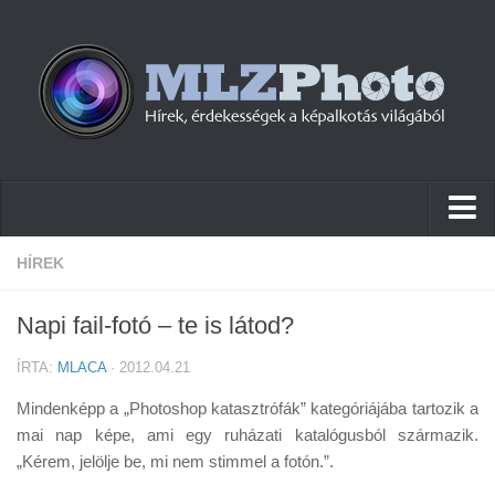
Hírek
HÍREK
Pletykák
Napi fail-fotó – te is látod?
Cikkek
ÍRTA:
MLACA
· 2012.04.21
Szoftver
Mindenképp a „Photoshop katasztrófák” kategóriájába tartozik a
Firmware
mai nap képe, ami egy ruházati katalógusból származik.
„Kérem, jelölje be, mi nem stimmel a fotón.”.
Tudástár