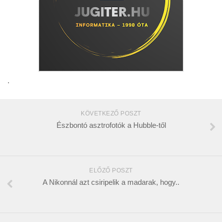
.
KÖVETKEZŐ POSZT
Észbontó asztrofotók a Hubble-től
ELŐZŐ POSZT
A Nikonnál azt csiripelik a madarak, hogy..