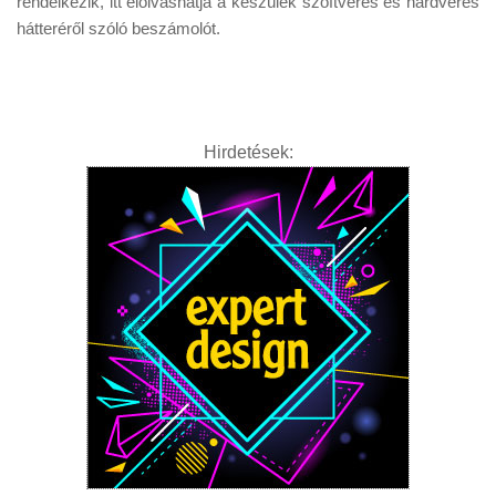
rendelkezik, itt elolvashatja a készülék szoftveres és hardveres
hátteréről szóló beszámolót.
Hirdetések: