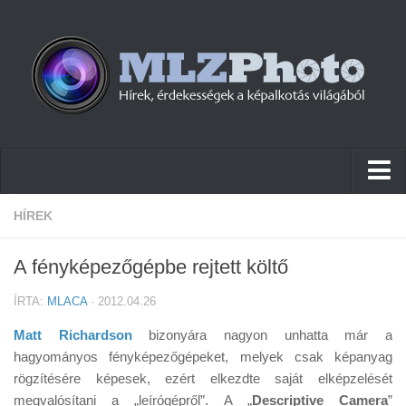
Hírek
HÍREK
Pletykák
A fényképezőgépbe rejtett költő
Cikkek
ÍRTA:
MLACA
· 2012.04.26
Szoftver
Matt Richardson
bizonyára nagyon unhatta már a
Firmware
hagyományos fényképezőgépeket, melyek csak képanyag
rögzítésére képesek, ezért elkezdte saját elképzelését
Tudástár
megvalósítani a „leírógépről”. A „
Descriptive Camera
”