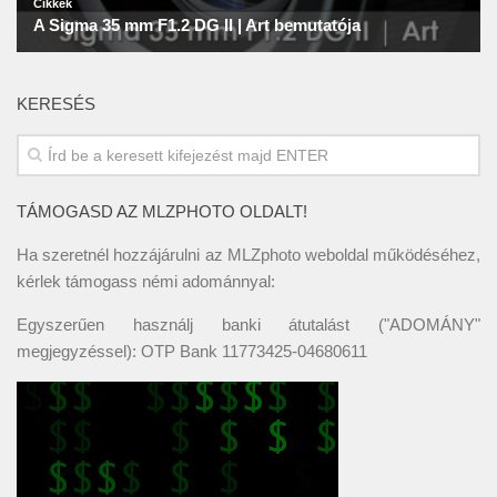
KERESÉS
TÁMOGASD AZ MLZPHOTO OLDALT!
Ha szeretnél hozzájárulni az MLZphoto weboldal működéséhez,
kérlek támogass némi adománnyal:
Egyszerűen használj banki átutalást ("ADOMÁNY"
megjegyzéssel): OTP Bank 11773425-04680611