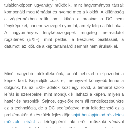
Tanácsok
tulajdonképpen ugyanúgy működik, mint hagyományos társai:
komponáld meg témádat és nyomd meg a kioldót. A különbség
Érdekességek
a végtermékben rejlik, amit kiköp a masina: a DC nem
Helyszíni Riport
fényképeket, hanem szöveget nyomtat, amely leírja a látottakat.
A hagyományos fényképezőgépek rengeteg meta-adatot
E-BB
rögzítenek (EXIF), mint például a készülék beállításait, a
dátumot, az időt, de a kép tartalmáról semmit nem árulnak el.
Minél nagyobb fotókollekciónk, annál nehezebb eligazodni a
képek közt. Képzeljük csak el, mennyivel könnyebb lenne a
dolgunk, ha az EXIF adatok közt egy rövid, a témáról szóló
leírás is szerepelne, mint mondjuk ki látható a képen, milyen a
háttér és hasonlók. Sajnos, egyelőre nem áll rendelkezésünkre
ez a technológia, de a DC segítségével már felfedezhető ez a
problémakör. A készülék fejlesztője
saját honlapján ad részletes
műszaki leírást
a leírógépéről; aki erős műszaki vénával