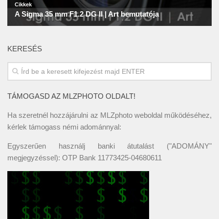
KERESÉS
TÁMOGASD AZ MLZPHOTO OLDALT!
Ha szeretnél hozzájárulni az MLZphoto weboldal működéséhez,
kérlek támogass némi adománnyal:
Egyszerűen használj banki átutalást ("ADOMÁNY"
megjegyzéssel): OTP Bank 11773425-04680611