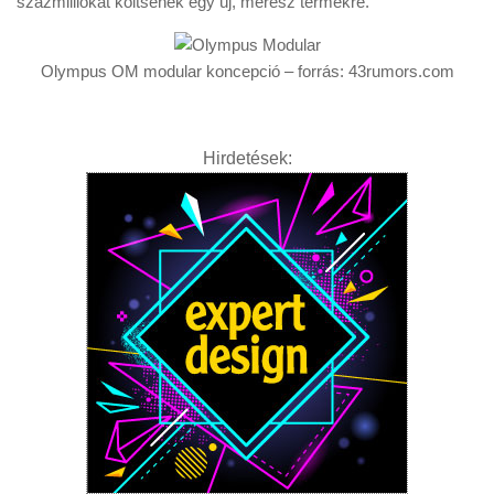
százmilliókat költsenek egy új, merész termékre.
Olympus OM modular koncepció – forrás: 43rumors.com
Hirdetések: