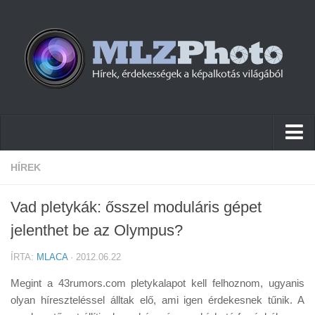
Hírek
HÍREK
Pletykák
Vad pletykák: ősszel moduláris gépet
Cikkek
jelenthet be az Olympus?
Szoftver
ÍRTA:
MLACA
· 2012.06.22
Firmware
Megint a 43rumors.com pletykalapot kell felhoznom, ugyanis
Tudástár
olyan híreszteléssel álltak elő, ami igen érdekesnek tűnik. A