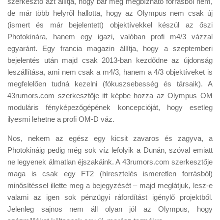
szerkesztő azt állítja, hogy bár még megbízható forrásból nem,
Tanácsok
de már több helyről hallotta, hogy az Olympus nem csak új
Érdekességek
(ismert és már bejelentett) objektívekkel készül az őszi
Photokinára, hanem egy igazi, valóban profi m4/3 vázzal
Helyszíni Riport
egyaránt. Egy francia magazin állítja, hogy a szeptemberi
E-BB
bejelentés után majd csak 2013-ban kezdődne az újdonság
leszállítása, ami nem csak a m4/3, hanem a 4/3 objektíveket is
megfelelően tudná kezelni (fókuszsebesség és társaik). A
43rumors.com szerkesztője itt képbe hozza az Olympus OM
moduláris fényképezőgépének koncepcióját, hogy esetleg
ilyesmi lehetne a profi OM-D váz.
Nos, nekem az egész egy kicsit zavaros és zagyva, a
Photokináig pedig még sok víz lefolyik a Dunán, szóval emiatt
ne legyenek álmatlan éjszakáink. A 43rumors.com szerkesztője
maga is csak egy FT2 (híresztelés ismeretlen forrásból)
minősítéssel illette meg a bejegyzését – majd meglátjuk, lesz-e
valami az igen sok pénzügyi ráfordítást igénylő projektből.
Jelenleg sajnos nem áll olyan jól az Olympus, hogy