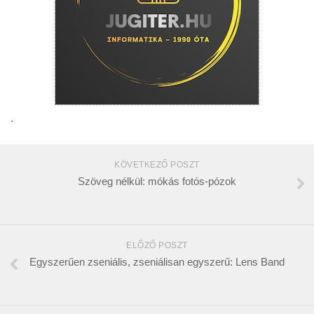
.
KÖVETKEZŐ POSZT
Szöveg nélkül: mókás fotós-pózok
ELŐZŐ POSZT
Egyszerűen zseniális, zseniálisan egyszerű: Lens Band