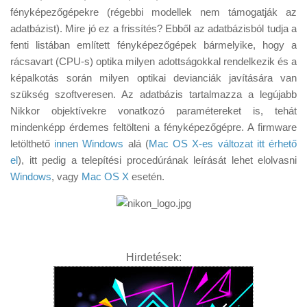
Tanácsok
fényképezőgépekre (régebbi modellek nem támogatják az
adatbázist). Mire jó ez a frissítés? Ebből az adatbázisból tudja a
Érdekességek
fenti listában említett fényképezőgépek bármelyike, hogy a
Helyszíni Riport
rácsavart (CPU-s) optika milyen adottságokkal rendelkezik és a
képalkotás során milyen optikai devianciák javítására van
E-BB
szükség szoftveresen. Az adatbázis tartalmazza a legújabb
Nikkor objektívekre vonatkozó paramétereket is, tehát
mindenképp érdemes feltölteni a fényképezőgépre. A firmware
letölthető
innen Windows
alá (
Mac OS X-es változat itt érhető
el
), itt pedig a telepítési procedúrának leírását lehet elolvasni
Windows
, vagy
Mac OS X
esetén.
Hirdetések: