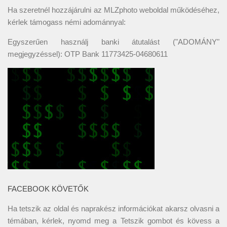
Ha szeretnél hozzájárulni az MLZphoto weboldal működéséhez,
kérlek támogass némi adománnyal:
Egyszerűen használj banki átutalást ("ADOMÁNY"
megjegyzéssel): OTP Bank 11773425-04680611
FACEBOOK KÖVETŐK
Ha tetszik az oldal és naprakész információkat akarsz olvasni a
témában, kérlek, nyomd meg a Tetszik gombot és kövess a