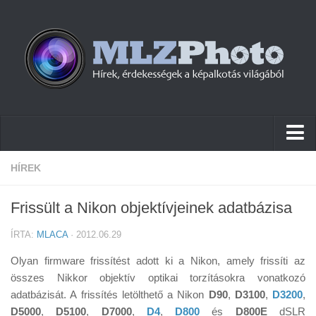
Hírek
HÍREK
Pletykák
Frissült a Nikon objektívjeinek adatbázisa
Cikkek
ÍRTA:
MLACA
· 2012.06.29
Szoftver
Olyan firmware frissítést adott ki a Nikon, amely frissíti az
Firmware
összes Nikkor objektív optikai torzításokra vonatkozó
adatbázisát. A frissítés letölthető a Nikon
Tudástár
D90
,
D3100
,
D3200
,
D5000
,
D5100
,
D7000
,
D4
,
D800
és
D800E
dSLR