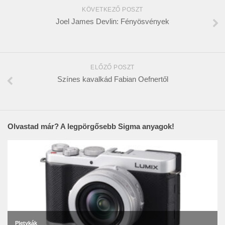
KÖVETKEZŐ POSZT
Joel James Devlin: Fényösvények
ELŐZŐ POSZT
Színes kavalkád Fabian Oefnertől
Olvastad már? A legpörgősebb Sigma anyagok!