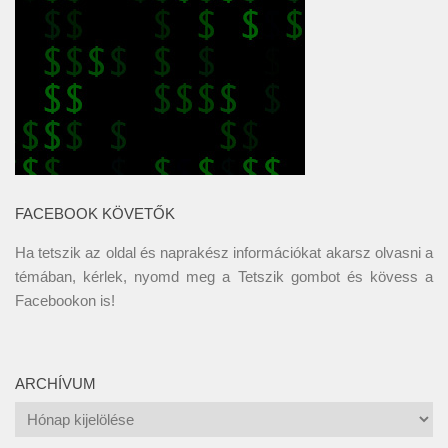
FACEBOOK KÖVETŐK
Ha tetszik az oldal és naprakész információkat akarsz olvasni a
témában, kérlek, nyomd meg a Tetszik gombot és kövess a
Facebookon
is!
ARCHÍVUM
Archívum