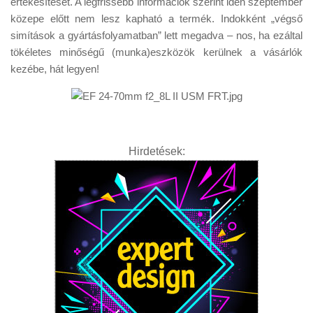
értékesítését. A legfrissebb információk szerint idén szeptember
Tanácsok
közepe előtt nem lesz kapható a termék. Indokként „végső
Érdekességek
simítások a gyártásfolyamatban” lett megadva – nos, ha ezáltal
tökéletes minőségű (munka)eszközök kerülnek a vásárlók
Helyszíni Riport
kezébe, hát legyen!
E-BB
Hirdetések: