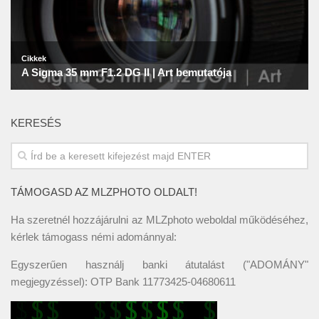
KERESÉS
TÁMOGASD AZ MLZPHOTO OLDALT!
Ha szeretnél hozzájárulni az MLZphoto weboldal működéséhez,
kérlek támogass némi adománnyal:
Egyszerűen használj banki átutalást ("ADOMÁNY"
megjegyzéssel): OTP Bank 11773425-04680611