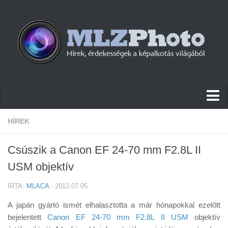
Hírek
HÍREK
Pletykák
Csúszik a Canon EF 24-70 mm F2.8L II
Cikkek
USM objektív
Szoftver
ÍRTA:
MLACA
· 2012.07.05
Firmware
A japán gyártó ismét elhalasztotta a már hónapokkal ezelőtt
Tudástár
bejelentett
Canon EF 24-70 mm F2.8L II USM
objektív