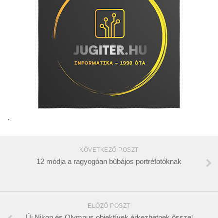
.
KÖVETKEZŐ POSZT
12 módja a ragyogóan bűbájos portréfotóknak
ELŐZŐ POSZT
Új Nikon és Olympus objektívek érkezhetnek ősszel