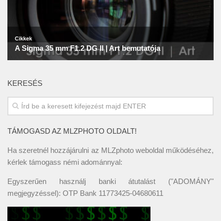
KERESÉS
TÁMOGASD AZ MLZPHOTO OLDALT!
Ha szeretnél hozzájárulni az MLZphoto weboldal működéséhez,
kérlek támogass némi adománnyal:
Egyszerűen használj banki átutalást ("ADOMÁNY"
megjegyzéssel): OTP Bank 11773425-04680611