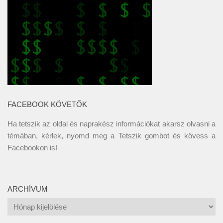
FACEBOOK KÖVETŐK
Ha tetszik az oldal és naprakész információkat akarsz olvasni a
témában, kérlek, nyomd meg a Tetszik gombot és kövess a
Facebookon
is!
ARCHÍVUM
Archívum