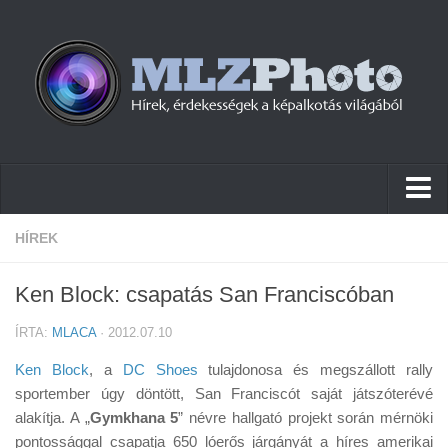
Hírek
HÍREK
Pletykák
Ken Block: csapatás San Franciscóban
Cikkek
ÍRTA:
MLACA
· 2012.07.10
Szoftver
Ken Block
, a
DC Shoes
tulajdonosa és megszállott rally
Firmware
sportember úgy döntött, San Franciscót saját játszóterévé
alakítja. A „
Tudástár
Gymkhana 5
” névre hallgató projekt során mérnöki
pontossággal csapatja 650 lóerős járgányát a híres amerikai