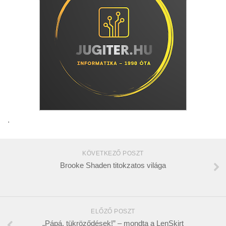
.
KÖVETKEZŐ POSZT
Brooke Shaden titokzatos világa
ELŐZŐ POSZT
„Pápá, tükröződések!” – mondta a LenSkirt