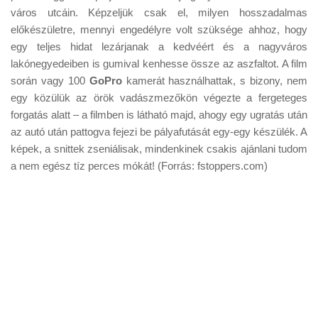
Tanácsok
város utcáin. Képzeljük csak el, milyen hosszadalmas
előkészületre, mennyi engedélyre volt szüksége ahhoz, hogy
Érdekességek
egy teljes hidat lezárjanak a kedvéért és a nagyváros
Helyszíni Riport
lakónegyedeiben is gumival kenhesse össze az aszfaltot. A film
során vagy 100
GoPro
kamerát használhattak, s bizony, nem
E-BB
egy közülük az örök vadászmezőkön végezte a fergeteges
forgatás alatt – a filmben is látható majd, ahogy egy ugratás után
az autó után pattogva fejezi be pályafutását egy-egy készülék. A
képek, a snittek zseniálisak, mindenkinek csakis ajánlani tudom
a nem egész tíz perces mókát! (Forrás: fstoppers.com)