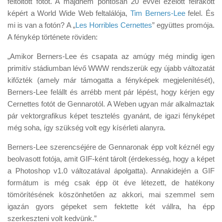
feltöltött fotót. A majdnem pontosan 20 évvel ezelőtt felrakott
Tanácsok
képért a World Wide Web feltalálója,
Tim Berners-Lee
felel. És
Érdekességek
mi is van a fotón? A „
Les Horribles Cernettes
” együttes promója.
A fénykép története röviden:
Helyszíni Riport
„Amikor Berners-Lee és csapata az amúgy még mindig igen
E-BB
primitív stádiumban lévő WWW rendszerük egy újabb változatát
kifőzték (amely már támogatta a fényképek megjelenítését),
Berners-Lee felállt és arrébb ment pár lépést, hogy kérjen egy
Cernettes fotót de Gennarotól. A Weben ugyan már alkalmaztak
pár vektorgrafikus képet tesztelés gyanánt, de igazi fényképet
még soha, így szükség volt egy kísérleti alanyra.
Berners-Lee szerencséjére de Gennaronak épp volt kéznél egy
beolvasott fotója, amit GIF-ként tárolt (érdekesség, hogy a képet
a Photoshop v1.0 változatával ápolgatta). Annakidején a GIF
formátum is még csak épp öt éve létezett, de hatékony
tömörítésének köszönhetően az akkori, mai szemmel sem
igazán gyors gépeket sem fektette két vállra, ha épp
szerkeszteni volt kedvünk.”