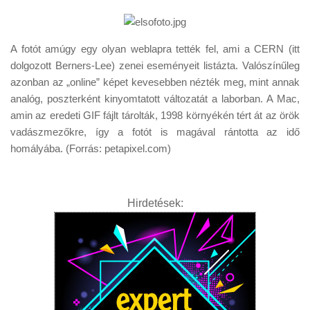
A fotót amúgy egy olyan weblapra tették fel, ami a CERN (itt
dolgozott Berners-Lee) zenei eseményeit listázta. Valószínűleg
azonban az „online” képet kevesebben nézték meg, mint annak
analóg, poszterként kinyomtatott változatát a laborban. A Mac,
amin az eredeti GIF fájlt tárolták, 1998 környékén tért át az örök
vadászmezőkre, így a fotót is magával rántotta az idő
homályába. (Forrás: petapixel.com)
Hirdetések: