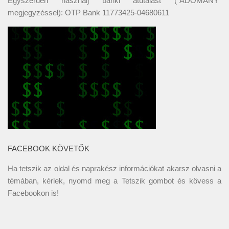
Egyszerűen használj banki átutalást ("ADOMÁNY"
megjegyzéssel): OTP Bank 11773425-04680611
FACEBOOK KÖVETŐK
Ha tetszik az oldal és naprakész információkat akarsz olvasni a
témában, kérlek, nyomd meg a Tetszik gombot és kövess a
Facebookon
is!