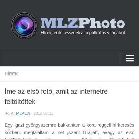
Hírek
HÍREK
Pletykák
Íme az első fotó, amit az internetre
Cikkek
feltöltöttek
Szoftver
ÍRTA:
MLACA
· 2012.07.11
Firmware
Egy igazi gyöngyszemre bukkantam a kora reggeli hírkeresés
Tudástár
közben: megtaláltam a net „szent Grálját”, avagy az első