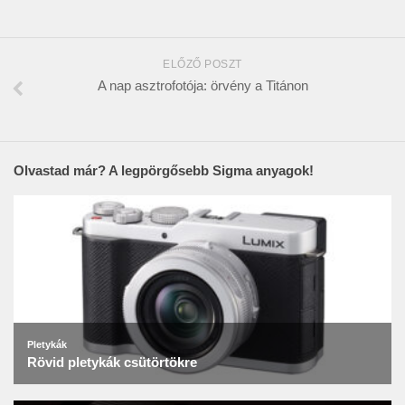
ELŐZŐ POSZT
A nap asztrofotója: örvény a Titánon
Olvastad már? A legpörgősebb Sigma anyagok!