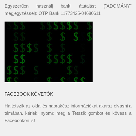
Egyszerűen használj banki átutalást ("ADOMÁNY"
megjegyzéssel): OTP Bank 11773425-04680611
FACEBOOK KÖVETŐK
Ha tetszik az oldal és naprakész információkat akarsz olvasni a
témában, kérlek, nyomd meg a Tetszik gombot és kövess a
Facebookon
is!