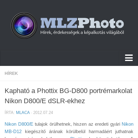
Hírek
HÍREK
Pletykák
Kapható a Phottix BG-D800 portrémarkolat
Cikkek
Nikon D800/E dSLR-ekhez
Szoftver
ÍRTA:
MLACA
· 2012.07.24
Firmware
Nikon D800/E
tulajok örülhetnek, hiszen az eredeti gyári
Nikon
Tudástár
MB-D12
kiegészítő árának körülbelül harmadáért juthatnak