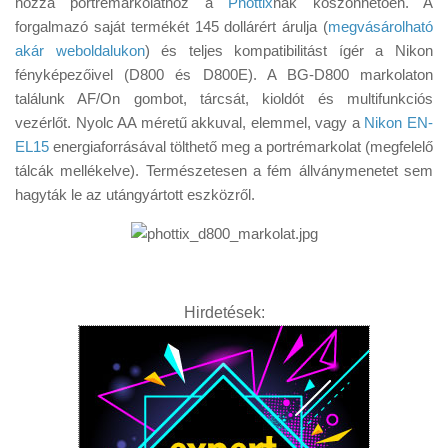
hozzá portrémarkolathoz a
Phottix
nak köszönhetően. A
Tanácsok
forgalmazó saját termékét 145 dollárért árulja (
megvásárolható
Érdekességek
akár weboldalukon
) és teljes kompatibilitást ígér a Nikon
fényképezőivel (D800 és D800E). A BG-D800 markolaton
Helyszíni Riport
találunk AF/On gombot, tárcsát, kioldót és multifunkciós
E-BB
vezérlőt. Nyolc AA méretű akkuval, elemmel, vagy a
Nikon EN-
EL15
energiaforrásával tölthető meg a portrémarkolat (megfelelő
tálcák mellékelve). Természetesen a fém állványmenetet sem
hagyták le az utángyártott eszközről.
Hirdetések: