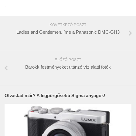
.
KÖVETKEZŐ POSZT
Ladies and Gentlemen, íme a Panasonic DMC-GH3
ELŐZŐ POSZT
Barokk festményeket utánzó víz alatti fotók
Olvastad már? A legpörgősebb Sigma anyagok!