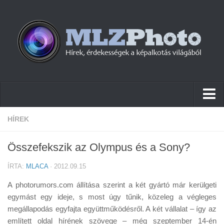
Hírek
HÍREK
Pletykák
Összefekszik az Olympus és a Sony?
Cikkek
ÍRTA:
MLACA
· 2012.09.15
Szoftver
A photorumors.com állítása szerint a két gyártó már kerülgeti
Firmware
egymást egy ideje, s most úgy tűnik, közeleg a végleges
megállapodás egyfajta együttműködésről. A két vállalat – így az
Tudástár
említett oldal hírének szövege – még szeptember 14-én