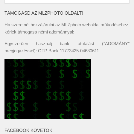
TÁMOGASD AZ MLZPHOTO OLDALT!
Ha szeretnél hozzájárulni az MLZphoto weboldal működéséhez,
kérlek támogass némi adománnyal:
Egyszerűen használj banki átutalást ("ADOMÁNY"
megjegyzéssel): OTP Bank 11773425-04680611
FACEBOOK KÖVETŐK