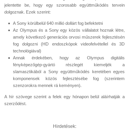
Tanácsok
jelentette be, hogy egy szorosabb együttműködés tervein
dolgoznak. Ezek szerint:
Érdekességek
Helyszíni Riport
A Sony körülbelül 640 millió dollárt fog befektetni
Az Olympus és a Sony egy közös vállalatot hoznak létre,
E-BB
amely következő generációs orvosi műszerek fejlesztésén
fog dolgozni (HD endoszkópok videofelvétellel és 3D
technológiával)
Annak érdekében, hogy az Olympus digitális
fényképezőgép-gyártó részlegét kiemeljék a
slamasztikából a Sony együttműködés keretében egyes
komponensek közös fejlesztésébe fog (szerintem
szenzorokra mennek rá keményen).
A hír szövege szerint a felek egy hónapon belül aláírhatják a
szerződést.
Hirdetések: