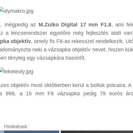
el, mégpedig az
M.Zuiko Digital 17 mm F1.8
, ami fel
z a lencserendszer egyelőre még fejlesztés alatt van
pka objektív
, amely fix F8-as rekesszel rendelkezik. Ut
adományozta neki a vázsapka objektív nevet, hiszen kü
en tényleg egy vázsapkára hasonlít.
szes objektív most októberben kerül a boltok polcaira. 
a 999, a 15 mm F8 vázsapka pedig 79 eurós áro
Hirdetések: