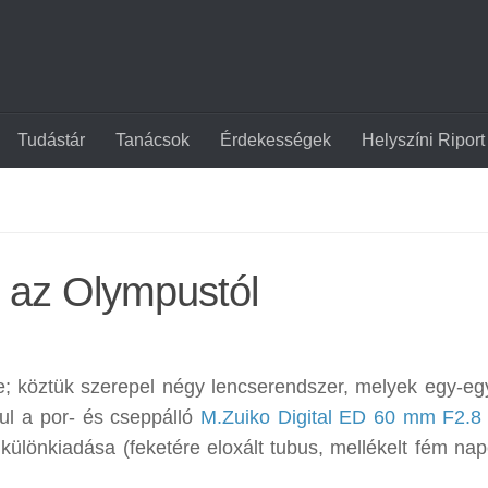
Tudástár
Tanácsok
Érdekességek
Helyszíni Riport
v az Olympustól
e; köztük szerepel négy lencserendszer, melyek egy-egy
ul a por- és cseppálló
M.Zuiko Digital ED 60 mm F2.8
t különkiadása (feketére eloxált tubus, mellékelt fém na