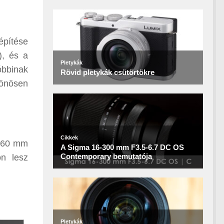
építése
), és a
óbbinak
lönösen
A 60 mm
n lesz