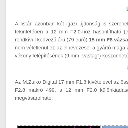
A listán azonban két igazi újdonság is szerep
tekintetében a 12 mm F2.0-höz hasonlítható (e
rendkívül kedvező árú (79 euró)
15 mm F8 vázsa
nem véletlenül ez az elnevezése: a gyártó maga 
vékony felépítésének (9 mm „vastag”) köszönhető
Az M.Zuiko Digital 17 mm F1.8 kivételével az ös
F2.8 makró 499, a 12 mm F2.0 különkiadás
megvásárolható.