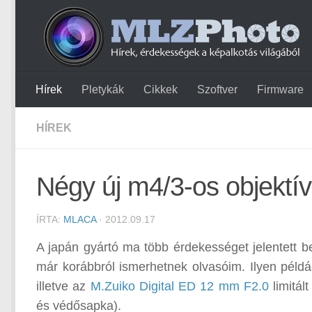
Hírek
Pletykák
Cikkek
Szoftver
Firmware
HÍREK
Négy új m4/3-os objektí
ÍRTA:
MLACA
· 2012.09.17
A japán gyártó ma több érdekességet jelentett b
már korábbról ismerhetnek olvasóim. Ilyen példá
illetve az
M.Zuiko Digital ED 12 mm F2.0
limitál
és védősapka).