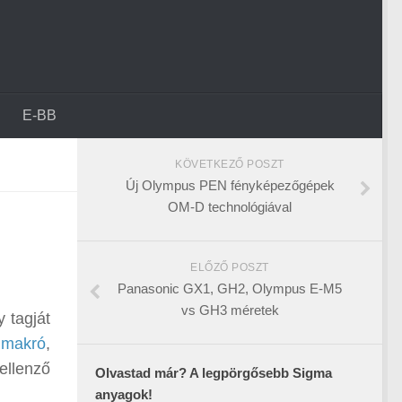
E-BB
KÖVETKEZŐ POSZT
Új Olympus PEN fényképezőgépek
OM-D technológiával
ELŐZŐ POSZT
Panasonic GX1, GH2, Olympus E-M5
vs GH3 méretek
 tagját
 makró
,
pellenző
Olvastad már? A legpörgősebb Sigma
anyagok!