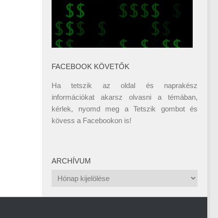
FACEBOOK KÖVETŐK
Ha tetszik az oldal és naprakész
információkat akarsz olvasni a témában,
kérlek, nyomd meg a Tetszik gombot és
kövess a
Facebookon
is!
ARCHÍVUM
Archívum