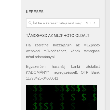
KERESÉS
TÁMOGASD AZ MLZPHOTO OLDALT!
Ha szeretnél hozzájárulni az MLZphoto
weboldal működéséhez, kérlek támogass
némi adománnyal:
Egyszerűen használj banki átutalást
("ADOMÁNY" megjegyzéssel): OTP Bank
11773425-04680611