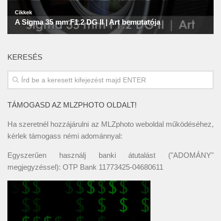
KERESÉS
TÁMOGASD AZ MLZPHOTO OLDALT!
Ha szeretnél hozzájárulni az MLZphoto weboldal működéséhez,
kérlek támogass némi adománnyal:
Egyszerűen használj banki átutalást ("ADOMÁNY"
megjegyzéssel): OTP Bank 11773425-04680611