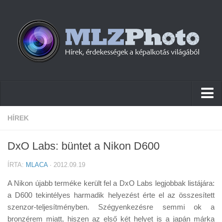
Hírek
HÍREK
Pletykák
DxO Labs: büntet a Nikon D600
Cikkek
ÍRTA:
MLACA
· 2012.09.19
Szoftver
A Nikon újabb terméke került fel a DxO Labs legjobbak listájára:
Firmware
a D600 tekintélyes harmadik helyezést érte el az összesített
szenzor-teljesítményben. Szégyenkezésre semmi ok a
Tudástár
bronzérem miatt, hiszen az első két helyet is a japán márka