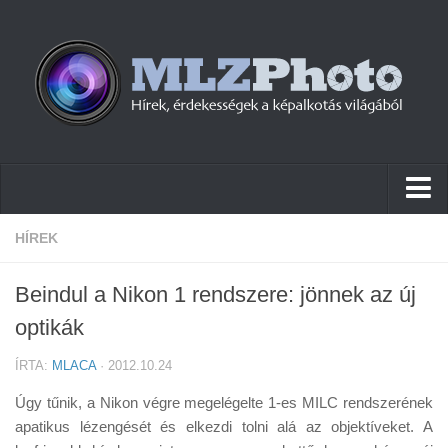
Hírek
HÍREK
Pletykák
Beindul a Nikon 1 rendszere: jönnek az új
Cikkek
optikák
Szoftver
ÍRTA:
MLACA
· 2012.10.24
Firmware
Úgy tűnik, a Nikon végre megelégelte 1-es MILC rendszerének
Tudástár
apatikus lézengését és elkezdi tolni alá az objektíveket. A