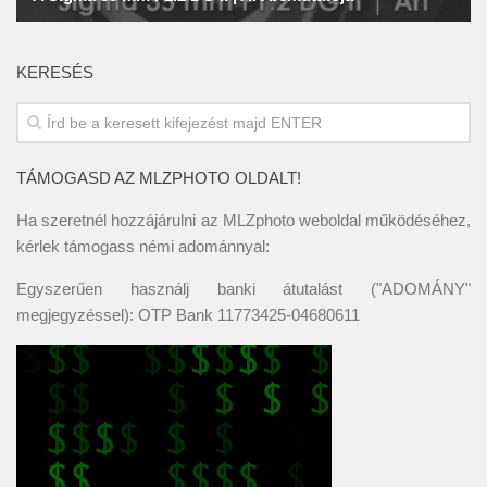
KERESÉS
TÁMOGASD AZ MLZPHOTO OLDALT!
Ha szeretnél hozzájárulni az MLZphoto weboldal működéséhez,
kérlek támogass némi adománnyal:
Egyszerűen használj banki átutalást ("ADOMÁNY"
megjegyzéssel): OTP Bank 11773425-04680611