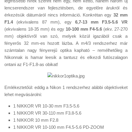
legfrissebb hírek szerint nem egy, nem kettő, hanem három új
Tanácsok
lencserendszer van fejlesztésben, de egyelőre árukról és
Érdekességek
érkezésük dátumáról nincs információ. Konkrétan egy
32 mm
F1.4
(ekvivalens 87 mm), egy
6,7-13 mm F3.5-5.6 VR
Helyszíni Riport
(ekvivalens 18-35 mm) és egy
10-100 mm F4-5.6
(ekv. 27-270
E-BB
mm) objektívről van szó, melyek közül igazából csak a
fényerős 32 mm-es hozott lázba. A m4/3 rendszerhez már
számtalan nagy fényerejű optika kapható – remélhetőleg a
Nikonnak is hamar leesik a tantusz és elkezdi futószalagon
ontani az F1-F1.8-as obikat!
Emlékeztetőül: eddig a Nikon 1 rendszerhez alábbi objektíveket
lehet megvásárolni:
1 NIKKOR VR 10-30 mm F3.5-5.6
1 NIKKOR VR 30-110 mm F3.8-5.6
1 NIKKOR 10 mm F2.8
1 NIKKOR VR 10-100 mm F4.5-5.6 PD-ZOOM