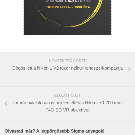
.
KÖVETKEZŐ POSZT
Dögös lett a Nikon 1 V2 tükör nélküli rendszerkompaktja
ELŐZŐ POSZT
Immár hivatalosan is bejelentették a Nikkor 70-200 mm
F4G ED VR objektívet
Olvastad már? A legpörgősebb Sigma anyagok!