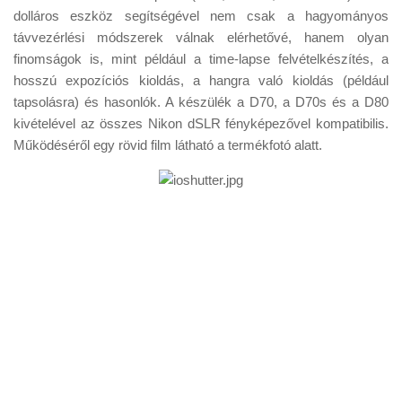
Tanácsok
dolláros eszköz segítségével nem csak a hagyományos
távvezérlési módszerek válnak elérhetővé, hanem olyan
Érdekességek
finomságok is, mint például a time-lapse felvételkészítés, a
Helyszíni Riport
hosszú expozíciós kioldás, a hangra való kioldás (például
tapsolásra) és hasonlók. A készülék a D70, a D70s és a D80
E-BB
kivételével az összes Nikon dSLR fényképezővel kompatibilis.
Működéséről egy rövid film látható a termékfotó alatt.