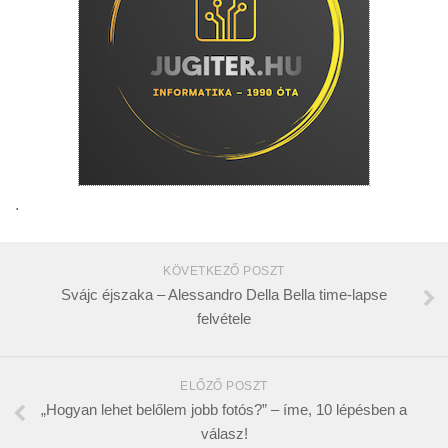
.
KÖVETKEZŐ POSZT
Svájc éjszaka – Alessandro Della Bella time-lapse
felvétele
ELŐZŐ POSZT
„Hogyan lehet belőlem jobb fotós?” – íme, 10 lépésben a
válasz!