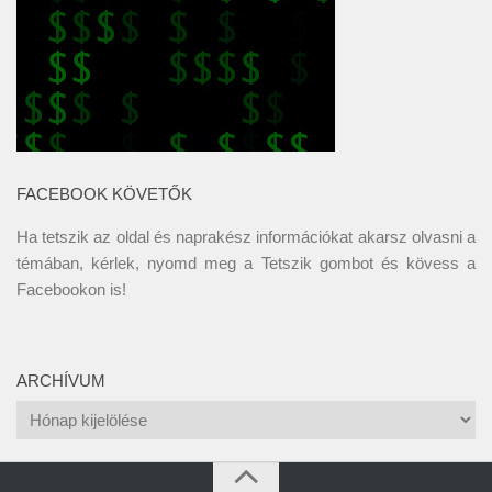
FACEBOOK KÖVETŐK
Ha tetszik az oldal és naprakész információkat akarsz olvasni a
témában, kérlek, nyomd meg a Tetszik gombot és kövess a
Facebookon
is!
ARCHÍVUM
Archívum