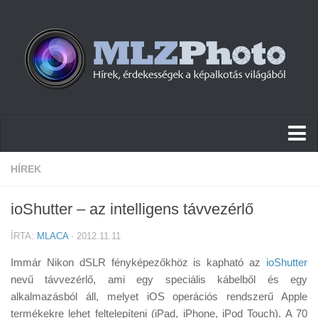
Hírek
HÍREK
Pletykák
ioShutter – az intelligens távvezérlő
Cikkek
ÍRTA:
MLACA
· 2012.11.11
Szoftver
Immár Nikon dSLR fényképezőkhöz is kapható az
ioShutter
Firmware
nevű távvezérlő, ami egy speciális kábelből és egy
alkalmazásból áll, melyet iOS operációs rendszerű Apple
Tudástár
termékekre lehet feltelepíteni (iPad, iPhone, iPod Touch). A 70