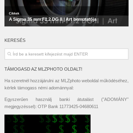
KERESÉS
TÁMOGASD AZ MLZPHOTO OLDALT!
Ha szeretnél hozzájárulni az MLZphoto weboldal működéséhez,
kérlek támogass némi adománnyal:
Egyszerűen használj banki átutalást ("ADOMÁNY"
megjegyzéssel): OTP Bank 11773425-04680611