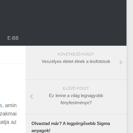
E-BB
KÖVETKEZŐ POSZT
Veszélyes életet élnek a lesifotósok
ELŐZŐ POSZT
Ez lenne a világ legnagyobb
fényfestménye?
s
, amin
szakmai
atja az
Olvastad már? A legpörgősebb Sigma
anyagok!