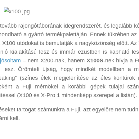
 tovább rajongótáborának idegrendszerét, és legalább ké
k mondható a gyártó termékpalettáján. Ennek tükrében az
z X100 utódokat is bemutatják a nagyközönség előtt. Az
ló kialakítású lesz és immár ezüstben is kapható les
jósoltam
– nem X200-nak, hanem
X100S
-nek hívja a F
ó lesz. Örömteli újság, hogy mindkét modellben a m
aking” (színes élek megjelenítése az éles kontúrok m
ébként a Fuji mérnökei a korábbi gépek tulajai szá
ítéssel (X100 és X-Pro 1 mindenképp szerepel a listán).
seket tartogat számunkra a Fuji, azt egyelőre nem tudni
ni kell.