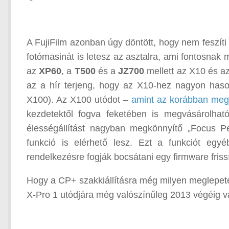
A FujiFilm azonban úgy döntött, hogy nem feszíti
fotómasinát is letesz az asztalra, ami fontosna
az
XP60
, a
T500
és a
JZ700
mellett az X10 és a
az a hír terjeng, hogy az X10-hez nagyon hason
X100). Az X100 utódot –
amint az korábban meg
kezdetektől fogva feketében is megvásárolhat
élességállítást nagyban megkönnyítő „Focus Pe
funkció is elérhető lesz. Ezt a funkciót egy
rendelkezésre fogják bocsátani egy firmware friss
Hogy a CP+ szakkiállításra még milyen meglepeté
X-Pro 1 utódjára még valószínűleg 2013 végéig vár