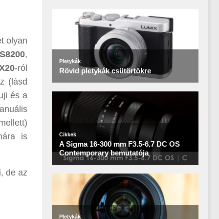
t olyan
S8200
,
X20
-ról
z (lásd
uji és a
anuális
ellett)
mára is
, de az