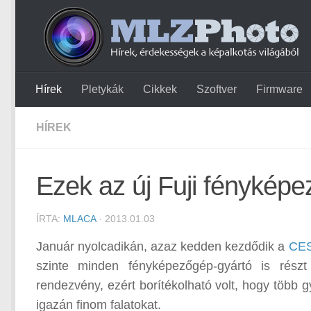
Hírek
Pletykák
Cikkek
Szoftver
Firmware
HÍREK
Ezek az új Fuji fénykép
ÍRTA:
MLACA
· 2013.01.03
Január nyolcadikán, azaz kedden kezdődik a
CES
szinte minden fényképezőgép-gyártó is rész
rendezvény, ezért borítékolható volt, hogy több 
igazán finom falatokat.