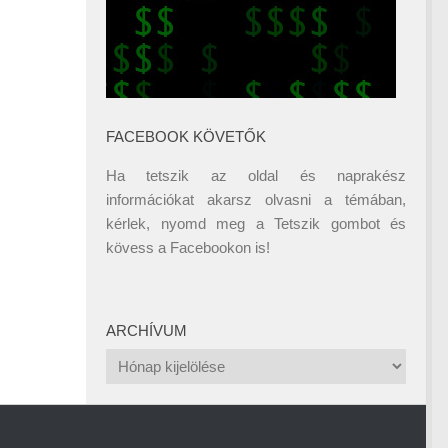
FACEBOOK KÖVETŐK
Ha tetszik az oldal és naprakész
információkat akarsz olvasni a témában,
kérlek, nyomd meg a Tetszik gombot és
kövess a
Facebookon
is!
ARCHÍVUM
Archívum