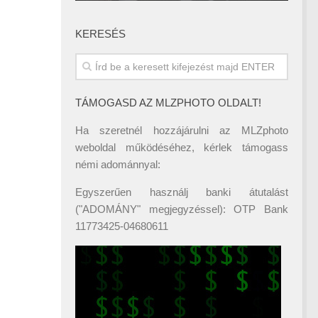
KERESÉS
TÁMOGASD AZ MLZPHOTO OLDALT!
Ha szeretnél hozzájárulni az MLZphoto
weboldal működéséhez, kérlek támogass
némi adománnyal:
Egyszerűen használj banki átutalást
("ADOMÁNY" megjegyzéssel): OTP Bank
11773425-04680611