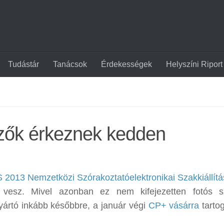
Tudástár
Tanácsok
Érdekességek
Helyszíni Riport
ezők érkeznek kedden
 2013 Nemzetközi Szórakoztatóelektronikai Szakkiállítá
t vesz. Mivel azonban ez nem kifejezetten fotós 
gyártó inkább későbbre, a január végi
CP+ vásárra
tartog