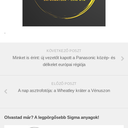
.
KÖVETKEZŐ POSZT
Minket is érint: új vezetőt kapott a Panasonic közép- és
délkelet európai régiója
ELŐZŐ POSZT
A nap asztrofotója: a Wheatley kráter a Vénuszon
Olvastad már? A legpörgősebb Sigma anyagok!