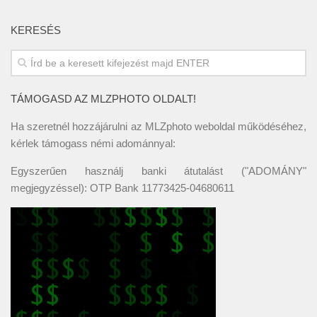
KERESÉS
TÁMOGASD AZ MLZPHOTO OLDALT!
Ha szeretnél hozzájárulni az MLZphoto weboldal működéséhez,
kérlek támogass némi adománnyal:
Egyszerűen használj banki átutalást ("ADOMÁNY"
megjegyzéssel): OTP Bank 11773425-04680611