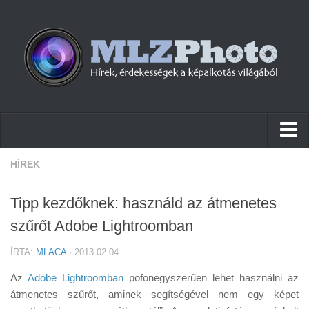
Hírek
HÍREK
Pletykák
Tipp kezdőknek: használd az átmenetes
Cikkek
szűrőt Adobe Lightroomban
Szoftver
ÍRTA:
MLACA
· 2013.02.04
Firmware
Az
Adobe Lightroomban
pofonegyszerűen lehet használni az
Tudástár
átmenetes szűrőt, aminek segítségével nem egy képet