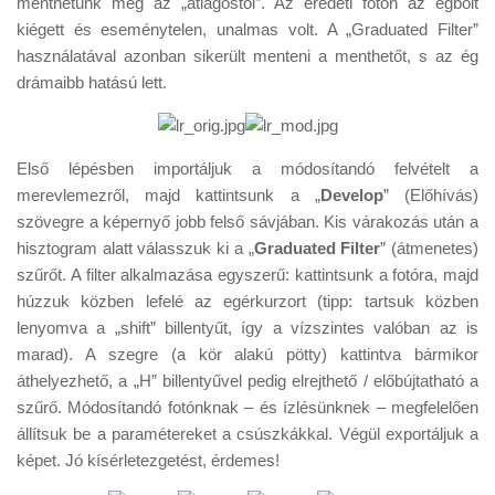
menthetünk meg az „átlagostól”. Az eredeti fotón az égbolt
Tanácsok
kiégett és eseménytelen, unalmas volt. A „Graduated Filter”
Érdekességek
használatával azonban sikerült menteni a menthetőt, s az ég
drámaibb hatású lett.
Helyszíni Riport
E-BB
Első lépésben importáljuk a módosítandó felvételt a
merevlemezről, majd kattintsunk a „
Develop
” (Előhívás)
szövegre a képernyő jobb felső sávjában. Kis várakozás után a
hisztogram alatt válasszuk ki a „
Graduated Filter
” (átmenetes)
szűrőt. A filter alkalmazása egyszerű: kattintsunk a fotóra, majd
húzzuk közben lefelé az egérkurzort (tipp: tartsuk közben
lenyomva a „shift” billentyűt, így a vízszintes valóban az is
marad). A szegre (a kör alakú pötty) kattintva bármikor
áthelyezhető, a „H” billentyűvel pedig elrejthető / előbújtatható a
szűrő. Módosítandó fotónknak – és ízlésünknek – megfelelően
állítsuk be a paramétereket a csúszkákkal. Végül exportáljuk a
képet. Jó kísérletezgetést, érdemes!