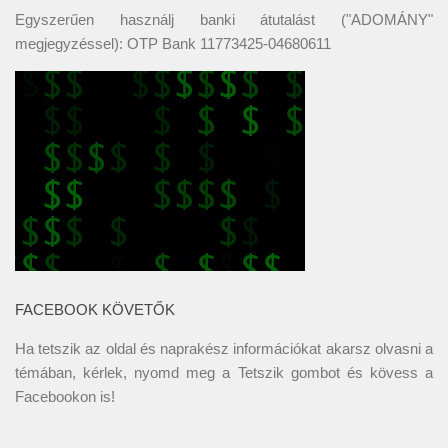
Egyszerűen használj banki átutalást ("ADOMÁNY"
megjegyzéssel): OTP Bank 11773425-04680611
FACEBOOK KÖVETŐK
Ha tetszik az oldal és naprakész információkat akarsz olvasni a
témában, kérlek, nyomd meg a Tetszik gombot és kövess a
Facebookon
is!