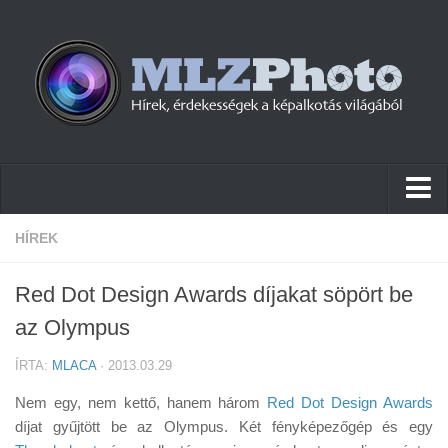
Hírek
HÍREK
Pletykák
Red Dot Design Awards díjakat söpört be
Cikkek
az Olympus
Szoftver
ÍRTA:
MLACA
· 2013.03.29
Firmware
Nem egy, nem kettő, hanem három
Red Dot Design Awards
Tudástár
díjat gyűjtött be az Olympus. Két fényképezőgép és egy