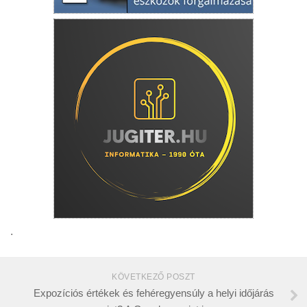
.
KÖVETKEZŐ POSZT
Expozíciós értékek és fehéregyensúly a helyi időjárás