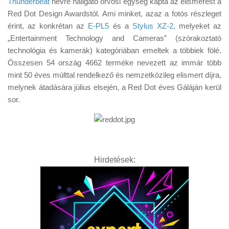
Thunderbeat
névre hallgató orvosi egység kapta az elismerést a
Tanácsok
Red Dot Design Awardstól. Ami minket, azaz a fotós részleget
Érdekességek
érint, az konkrétan az
E-PL5
és a
Stylus XZ-2
, melyeket az
„Entertainment Technology and Cameras” (szórakoztató
Helyszíni Riport
technológia és kamerák) kategóriában emeltek a többiek fölé.
E-BB
Összesen 54 ország 4662 terméke nevezett az immár több
mint 50 éves múlttal rendelkező és nemzetközileg elismert díjra,
melynek átadására július elsején, a Red Dot éves Gáláján kerül
sor.
Hirdetések: