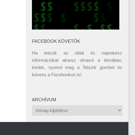
FACEBOOK KÖVETŐK
Ha tetszik az oldal és naprakész
információkat akarsz olvasni a témában,
kérlek, nyomd meg a Tetszik gombot és
kövess a
Facebookon
is!
ARCHÍVUM
Archívum