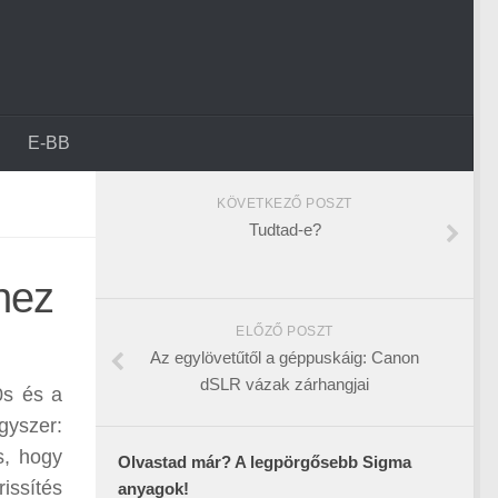
E-BB
KÖVETKEZŐ POSZT
Tudtad-e?
hez
ELŐZŐ POSZT
Az egylövetűtől a géppuskáig: Canon
dSLR vázak zárhangjai
0s és a
gyszer:
s, hogy
Olvastad már? A legpörgősebb Sigma
rissítés
anyagok!