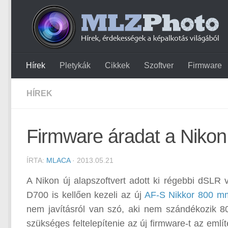
Hírek
Pletykák
Cikkek
Szoftver
Firmware
HÍREK
Firmware áradat a Nikon
ÍRTA:
MLACA
· 2013.05.21
A Nikon új alapszoftvert adott ki régebbi dSL
D700 is kellően kezeli az új
AF-S Nikkor 800 m
nem javításról van szó, aki nem szándékozik 
szükséges feltelepítenie az új firmware-t az emlí