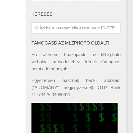
KERESÉS
TÁMOGASD AZ MLZPHOTO OLDALT!
Ha szeretnél hozzájárulni az MLZphoto
weboldal működéséhez, kérlek támogass
némi adománnyal:
Egyszerűen használj banki átutalást
("ADOMÁNY" megjegyzéssel): OTP Bank
11773425-04680611