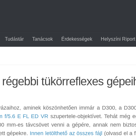
Tudástár
Tanácsok
Érdekességek
Helyszíni Riport
 régebbi tükörreflexes gépei
R vázaihoz, aminek köszönhetően immár a D300, a D30
m f/5.6 E FL ED VR
szupertele-objektívet. Tehát még e
800 mm-es távcsövet venni a gépére, annak nem bizto
tett gépekre.
Innen letölthető az összes fájl
(olvasd el a f