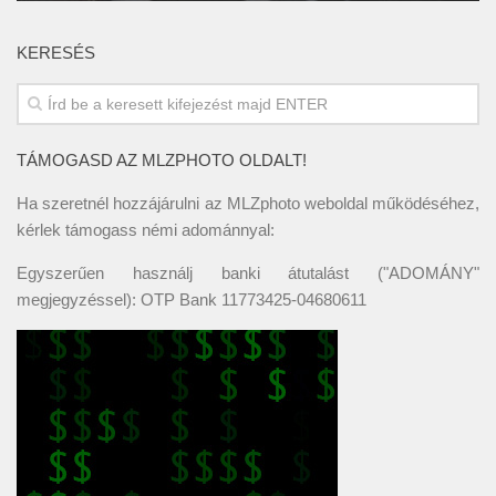
KERESÉS
TÁMOGASD AZ MLZPHOTO OLDALT!
Ha szeretnél hozzájárulni az MLZphoto weboldal működéséhez,
kérlek támogass némi adománnyal:
Egyszerűen használj banki átutalást ("ADOMÁNY"
megjegyzéssel): OTP Bank 11773425-04680611