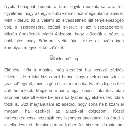
Nyolc hónappal később a farm egyik munkatársa arra lett
figyelmes, hogy az egyik hüllő valamit húz maga után a lábával.
Mint kiderült, az a valami az elveszettnek hitt fényképezőgép
volt, s szerencsére, ezúttal sikerült is azt visszaszerezni.
Miután értesítették Mario Aldecoát, hogy előkerült a gépe, a
hobbifotós nagy örömmel vette újra kézbe az azóta igen
komolyan megviselt készüléket.
Eltűnése előtt a masina még készített hat hosszú záridős
felvételt, de a tulaj biztos volt benne, hogy ezek odavesztek a
„vassal” együtt, mivel a gép és a memóriakártya részlege is tele
volt homokkal. Meglepő módon, egy kiadós takarítás után
azonban sikerült életre kelteni a kártyát és így előkerültek róla a
fotók is. „Azt megtanultam az esetből, hogy soha ne bízzam el
magam, ha ezekkel az állatokkal dolgozom. Közel
merészkedhetsz hozzájuk egy bizonyos távolságig, ha érted a
viselkedésüket, de mindig maradj éber! Azt hiszem, itt rontottam