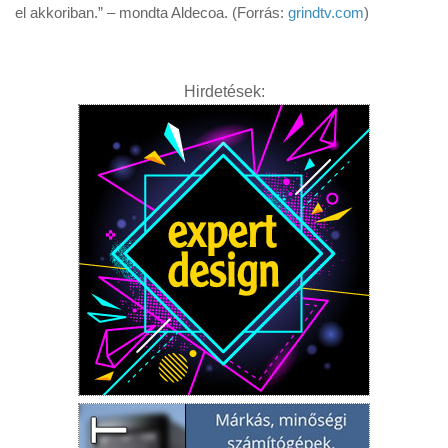
el akkoriban.” – mondta Aldecoa. (Forrás:
grindtv.com
)
Hirdetések: