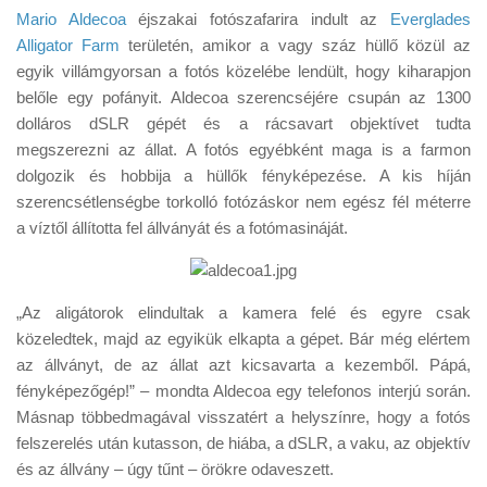
Tanácsok
Mario Aldecoa
éjszakai fotószafarira indult az
Everglades
Alligator Farm
területén, amikor a vagy száz hüllő közül az
Érdekességek
egyik villámgyorsan a fotós közelébe lendült, hogy kiharapjon
Helyszíni Riport
belőle egy pofányit. Aldecoa szerencséjére csupán az 1300
dolláros dSLR gépét és a rácsavart objektívet tudta
E-BB
megszerezni az állat. A fotós egyébként maga is a farmon
dolgozik és hobbija a hüllők fényképezése. A kis híján
szerencsétlenségbe torkolló fotózáskor nem egész fél méterre
a víztől állította fel állványát és a fotómasináját.
„Az aligátorok elindultak a kamera felé és egyre csak
közeledtek, majd az egyikük elkapta a gépet. Bár még elértem
az állványt, de az állat azt kicsavarta a kezemből. Pápá,
fényképezőgép!” – mondta Aldecoa egy telefonos interjú során.
Másnap többedmagával visszatért a helyszínre, hogy a fotós
felszerelés után kutasson, de hiába, a dSLR, a vaku, az objektív
és az állvány – úgy tűnt – örökre odaveszett.