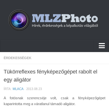
Hírek
ÉRDEKESSÉGEK
Pletykák
Tükörreflexes fényképezőgépet rabolt el
Cikkek
egy aligátor
Szoftver
ÍRTA:
MLACA
· 2013.08.23
Firmware
A fotósnak szerencséje volt, csak a fényképezőgépet
Tudástár
kaparintotta meg a váratlanul támadó aligátor.