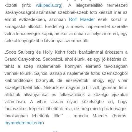
Tanácsok
közötti (infó:
wikipedia.org
). A lélegzetelállító természeti
látványosságról számtalan szebbnél-szebb fotó készült már az
Érdekességek
elmúlt évtizedekben, azonban
Rolf Maeder
ezek közül is
Helyszíni Riport
kimagaslót alkotott. Eredetileg a mesés naplementét szerette
volna lencsevégre kapni, amikor azonban a helyszínre ért, egy
E-BB
sokkal lenyűgözőbb látvánnyal szembesült:
„Scott Stulberg és Holly Kehrt fotós barátaimmal érkeztem a
Grand Canyonhoz. Sedonától, ahol élünk, ez egy jó kétórás út,
tehát a szép naplementék könnyen elérhető távolságban
vannak tőlünk. Sajnos, aznap a naplemente fotós szemszögből
kiábrándítónak bizonyult, de észrevettük, ahogy egy vihar
közelgett kelet felől. Nekünk ez nagyon jó hír volt, gyorsan fel is
állítottuk állványainkat és felkészültünk a közelgő éjszakai
villámlásra. A vihar lassan olyan közelségbe ért, hogy
fantasztikus képeket lőhettünk róla, de még mindig biztonságos
távolságban lehettünk tőle.” – mondta Maeder. (Forrás:
mymodernmet.com
)