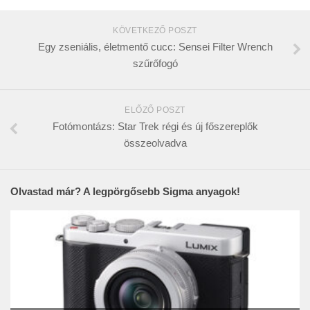
KÖVETKEZŐ POSZT
Egy zseniális, életmentő cucc: Sensei Filter Wrench
szűrőfogó
ELŐZŐ POSZT
Fotómontázs: Star Trek régi és új főszereplők
összeolvadva
Olvastad már? A legpörgősebb Sigma anyagok!