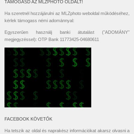
TÁMOGASD AZ MLZPHOTO OLDALT!
Ha szeretnél hozzájárulni az MLZphoto weboldal működéséhez,
kérlek támogass némi adománnyal:
Egyszerűen használj banki átutalást ("ADOMÁNY"
megjegyzéssel): OTP Bank 11773425-04680611
FACEBOOK KÖVETŐK
Ha tetszik az oldal és naprakész információkat akarsz olvasni a