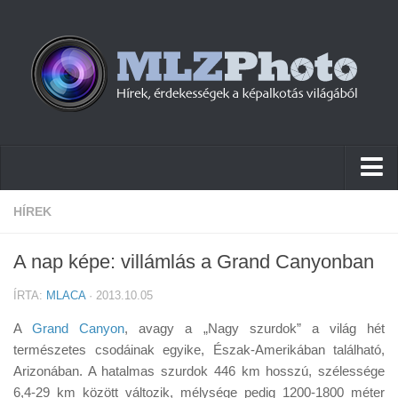
Hírek
HÍREK
Pletykák
A nap képe: villámlás a Grand Canyonban
Cikkek
ÍRTA:
MLACA
· 2013.10.05
Szoftver
A
Grand Canyon
, avagy a „Nagy szurdok” a világ hét
Firmware
természetes csodáinak egyike, Észak-Amerikában található,
Arizonában. A hatalmas szurdok 446 km hosszú, szélessége
Tudástár
6,4-29 km között változik, mélysége pedig 1200-1800 méter