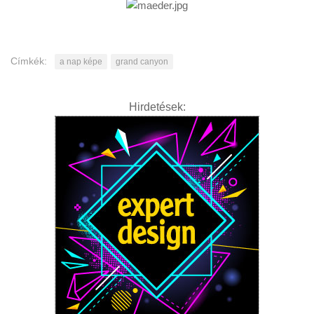
Címkék:
a nap képe
grand canyon
Hirdetések: