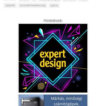
objektív
összeférhetetlenség
sigma
Hirdetések: