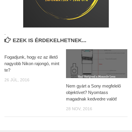
.
EZEK IS ÉRDEKELHETNEK...
Fogadjunk, hogy ez az illető
nagyobb Nikon rajongó, mint
te?
26 JÚL, 2016
Nem gyárt a Sony megfelelő
objektívet? Nyomtass
magadnak kedvedre valót!
28 NOV, 2016