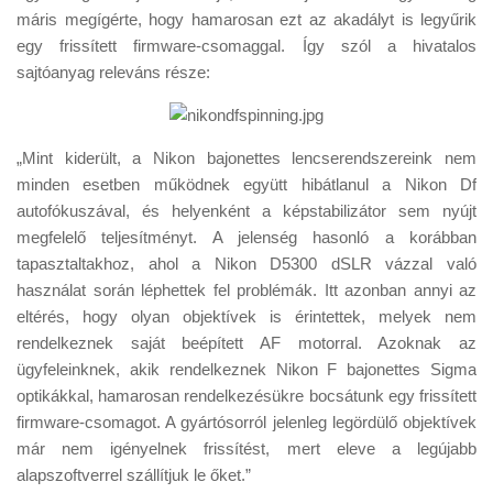
Tanácsok
máris megígérte, hogy hamarosan ezt az akadályt is legyűrik
egy frissített firmware-csomaggal. Így szól a hivatalos
Érdekességek
sajtóanyag releváns része:
Helyszíni Riport
E-BB
„Mint kiderült, a Nikon bajonettes lencserendszereink nem
minden esetben működnek együtt hibátlanul a Nikon Df
autofókuszával, és helyenként a képstabilizátor sem nyújt
megfelelő teljesítményt. A jelenség hasonló a korábban
tapasztaltakhoz, ahol a Nikon D5300 dSLR vázzal való
használat során léphettek fel problémák. Itt azonban annyi az
eltérés, hogy olyan objektívek is érintettek, melyek nem
rendelkeznek saját beépített AF motorral. Azoknak az
ügyfeleinknek, akik rendelkeznek Nikon F bajonettes Sigma
optikákkal, hamarosan rendelkezésükre bocsátunk egy frissített
firmware-csomagot. A gyártósorról jelenleg legördülő objektívek
már nem igényelnek frissítést, mert eleve a legújabb
alapszoftverrel szállítjuk le őket.”