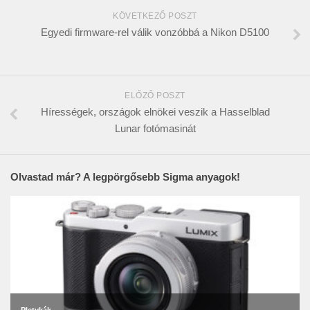
KÖVETKEZŐ POSZT
Egyedi firmware-rel válik vonzóbbá a Nikon D5100
ELŐZŐ POSZT
Hírességek, országok elnökei veszik a Hasselblad
Lunar fotómasinát
Olvastad már? A legpörgősebb Sigma anyagok!