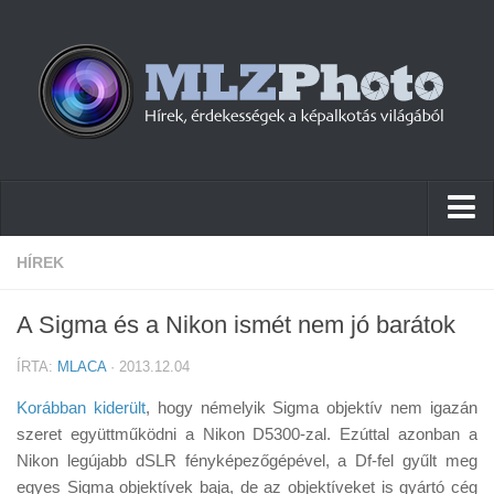
Hírek
HÍREK
Pletykák
A Sigma és a Nikon ismét nem jó barátok
Cikkek
ÍRTA:
MLACA
· 2013.12.04
Szoftver
Korábban kiderült
, hogy némelyik Sigma objektív nem igazán
Firmware
szeret együttműködni a Nikon D5300-zal. Ezúttal azonban a
Nikon legújabb dSLR fényképezőgépével, a Df-fel gyűlt meg
Tudástár
egyes Sigma objektívek baja, de az objektíveket is gyártó cég