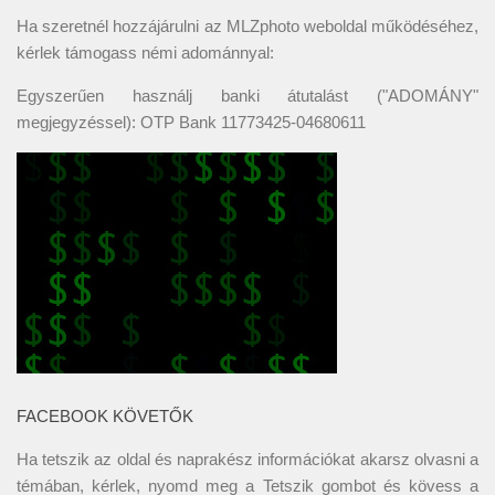
Ha szeretnél hozzájárulni az MLZphoto weboldal működéséhez,
kérlek támogass némi adománnyal:
Egyszerűen használj banki átutalást ("ADOMÁNY"
megjegyzéssel): OTP Bank 11773425-04680611
FACEBOOK KÖVETŐK
Ha tetszik az oldal és naprakész információkat akarsz olvasni a
témában, kérlek, nyomd meg a Tetszik gombot és kövess a