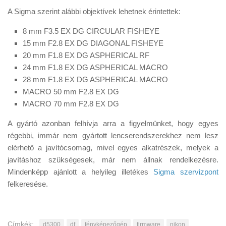
A Sigma szerint alábbi objektívek lehetnek érintettek:
8 mm F3.5 EX DG CIRCULAR FISHEYE
15 mm F2.8 EX DG DIAGONAL FISHEYE
20 mm F1.8 EX DG ASPHERICAL RF
24 mm F1.8 EX DG ASPHERICAL MACRO
28 mm F1.8 EX DG ASPHERICAL MACRO
MACRO 50 mm F2.8 EX DG
MACRO 70 mm F2.8 EX DG
A gyártó azonban felhívja arra a figyelmünket, hogy egyes
régebbi, immár nem gyártott lencserendszerekhez nem lesz
elérhető a javítócsomag, mivel egyes alkatrészek, melyek a
javításhoz szükségesek, már nem állnak rendelkezésre.
Mindenképp ajánlott a helyileg illetékes
Sigma szervizpont
felkeresése.
Címkék:
d5300
df
fényképezőgép
firmware
nikon