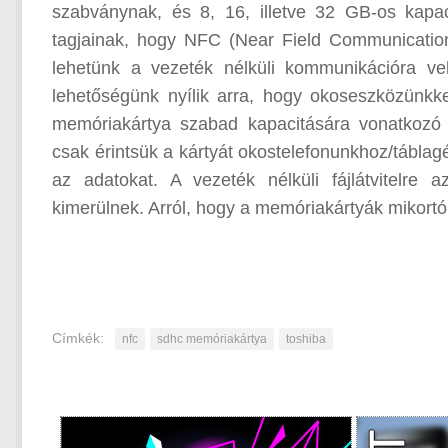
szabványnak, és 8, 16, illetve 32 GB-os kapac
tagjainak, hogy NFC (Near Field Communication)
lehetünk a vezeték nélküli kommunikációra v
lehetőségünk nyílik arra, hogy okoseszközünkke
memóriakártya szabad kapacitására vonatkozó 
csak érintsük a kártyát okostelefonunkhoz/táblag
az adatokat. A vezeték nélküli fájlátvitelre 
kimerülnek. Arról, hogy a memóriakártyák mikortó
Címkék:
nfc
sdhc memóriakártya
toshiba