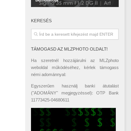
KERESÉS
TÁMOGASD AZ MLZPHOTO OLDALT!
Ha szeretnél hozzájárulni az MLZphoto
weboldal működéséhez, kérlek támogass
némi adománnyal:
Egyszerűen használj banki átutalást
("ADOMÁNY" megjegyzéssel): OTP Bank
11773425-04680611