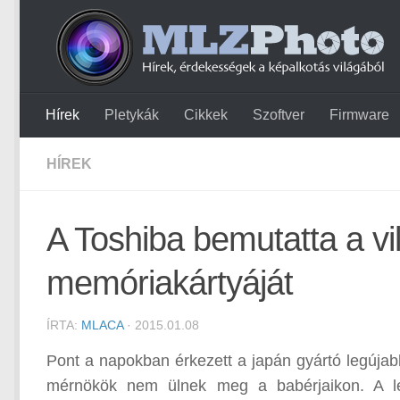
Hírek
Pletykák
Cikkek
Szoftver
Firmware
HÍREK
A Toshiba bemutatta a v
memóriakártyáját
ÍRTA:
MLACA
· 2015.01.08
Pont a napokban érkezett a japán gyártó legúja
mérnökök nem ülnek meg a babérjaikon. A l