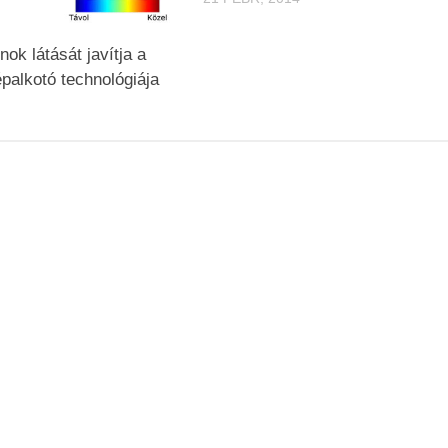
ok látását javítja a
épalkotó technológiája