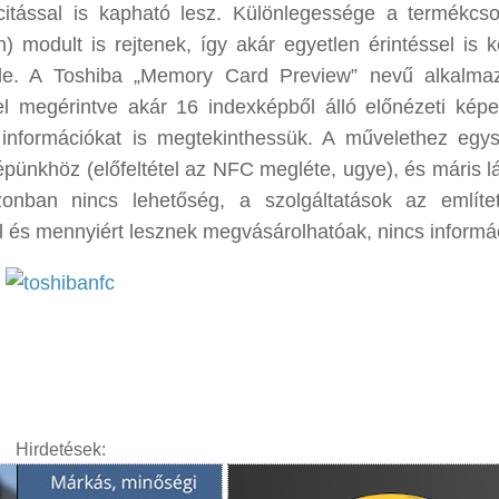
itással is kapható lesz. Különlegessége a termékcso
 modult is rejtenek, így akár egyetlen érintéssel is 
ele. A Toshiba „Memory Card Preview” nevű alkalma
l megérintve akár 16 indexképből álló előnézeti képe
információkat is megtekinthessük. A művelethez egy
épünkhöz (előfeltétel az NFC megléte, ugye), és máris lá
azonban nincs lehetőség, a szolgáltatások az említe
l és mennyiért lesznek megvásárolhatóak, nincs informá
Hirdetések: