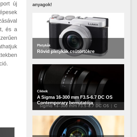
port új
anyagok!
képesek
zásával
t, és a
szerűen
thatjuk
ttekben
ció.