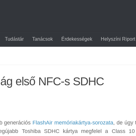
Tudástár
Tanácsok
Érdekességek
Helyszíni Riport
ilág első NFC-s SDHC
bb generációs
FlashAir memóriakártya-sorozata
, de úgy 
egújabb Toshiba SDHC kártya megfelel a Class 10