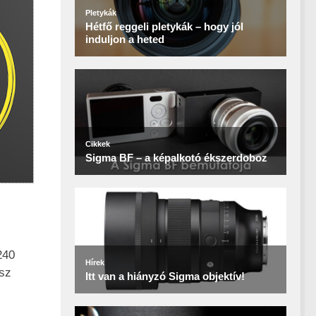
240
esz