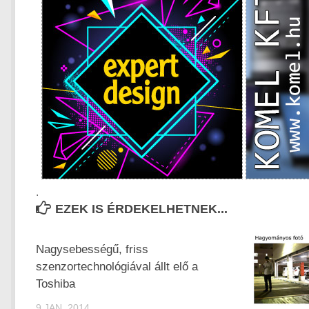
.
EZEK IS ÉRDEKELHETNEK...
Nagysebességű, friss
szenzortechnológiával állt elő a
Toshiba
9 JAN, 2014