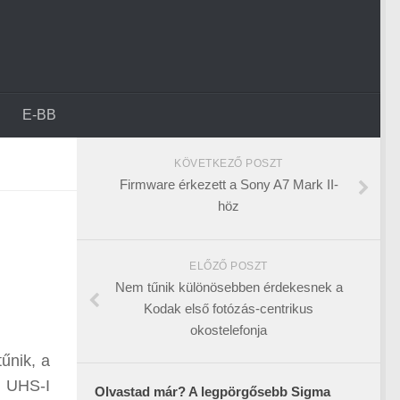
E-BB
KÖVETKEZŐ POSZT
Firmware érkezett a Sony A7 Mark II-
höz
ELŐZŐ POSZT
Nem tűnik különösebben érdekesnek a
Kodak első fotózás-centrikus
okostelefonja
tűnik, a
 UHS-I
Olvastad már? A legpörgősebb Sigma