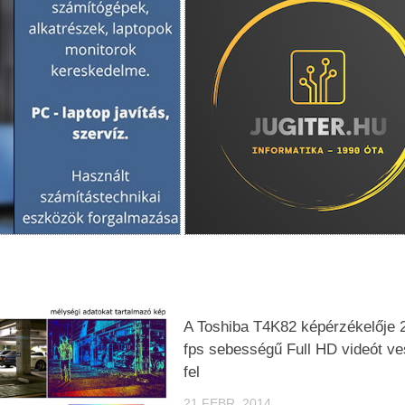
A Toshiba T4K82 képérzékelője 
fps sebességű Full HD videót v
fel
21 FEBR, 2014