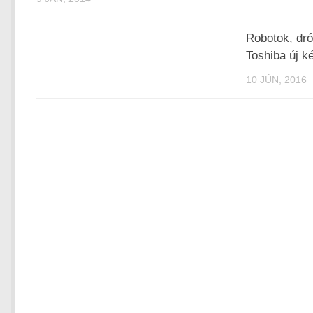
Robotok, drón
Toshiba új k
10 JÚN, 2016