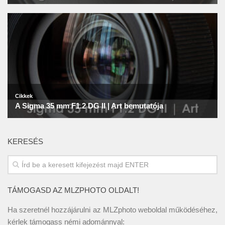
KERESÉS
TÁMOGASD AZ MLZPHOTO OLDALT!
Ha szeretnél hozzájárulni az MLZphoto weboldal működéséhez,
kérlek támogass némi adománnyal: