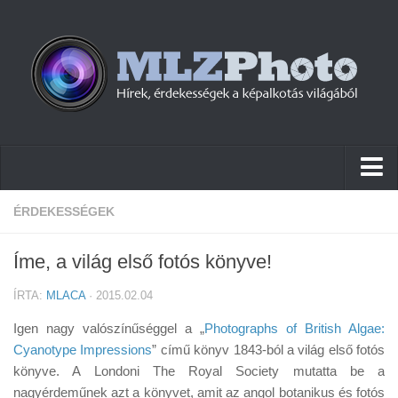
Hírek
ÉRDEKESSÉGEK
Pletykák
Íme, a világ első fotós könyve!
Cikkek
ÍRTA:
MLACA
· 2015.02.04
Szoftver
Igen nagy valószínűséggel a „
Photographs of British Algae:
Firmware
Cyanotype Impressions
” című könyv 1843-ból a világ első fotós
könyve. A Londoni The Royal Society mutatta be a
Tudástár
nagyérdeműnek azt a könyvet, amit az angol botanikus és fotós