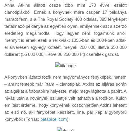
Tanácsok
Anna Atkins állított össze több mint 170 évvel ezelőtt
cianotípiákból. Ennek a könyvnek mára csupán 17 példánya
Érdekességek
maradt fenn, s a The Royal Society 403 oldalas, 389 fényképet
Helyszíni Riport
tartalmazó példánya az egyetlen olyan, amilyennek azt a szerző
eredetileg megálmodta. Hogy legyen némi fogalmunk arról,
E-BB
mennyit is érnek ezek a relikviák: 1996-ban és 2004-ben adtak
el árverésen egy-egy kötetet, melyek 200 000, illetve 350 000
dollárért (55 000 000, illetve 96 250 000 Ft) cseréltek gazdát.
A könyvben látható fotók nem hagyományos fényképek, hanem
– amint fentebb már írtam – cianotípiák. Atkins az eljárás során
az algákat a fotópapírra helyezte, majd megvilágította a papírt. A
hívás után a növények sziluettje vált láthatóvá a fotókon. Külön
említést érdemel, hogy könyvének köszönhetően Atkins lehetett
az első nő, aki fényképet készített. Íme, pár kép a gyönyörű
könyvből: (Forrás:
petapixel.com
)