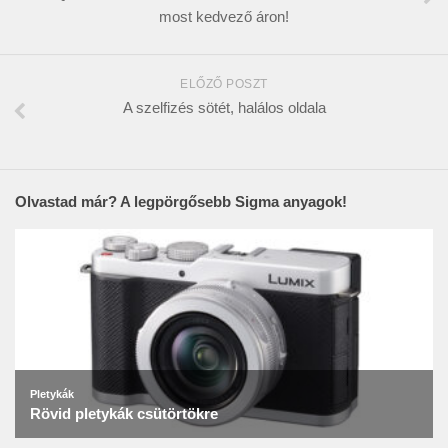
most kedvező áron!
ELŐZŐ POSZT
A szelfizés sötét, halálos oldala
Olvastad már? A legpörgősebb Sigma anyagok!