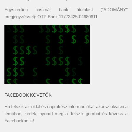
Egyszerűen használj banki átutalást ("ADOMÁNY"
megjegyzéssel): OTP Bank 11773425-04680611
FACEBOOK KÖVETŐK
Ha tetszik az oldal és naprakész információkat akarsz olvasni a
témában, kérlek, nyomd meg a Tetszik gombot és kövess a
Facebookon
is!