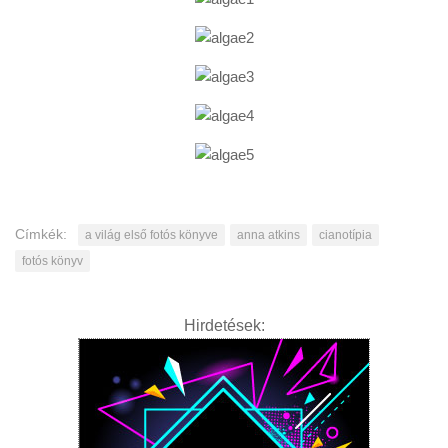
Címkék:
a világ első fotós könyve
anna atkins
cianotípia
fotós könyv
Hirdetések: